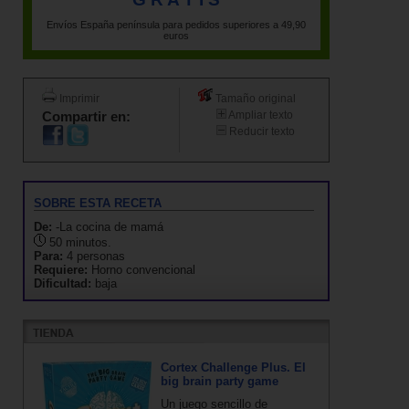
Envíos España península para pedidos superiores a 49,90
euros
Imprimir
Tamaño original
Compartir en:
Ampliar texto
Reducir texto
SOBRE ESTA RECETA
De:
-La cocina de mamá
50 minutos.
Para:
4 personas
Requiere:
Horno convencional
Dificultad:
baja
Cortex Challenge Plus. El
big brain party game
Un juego sencillo de