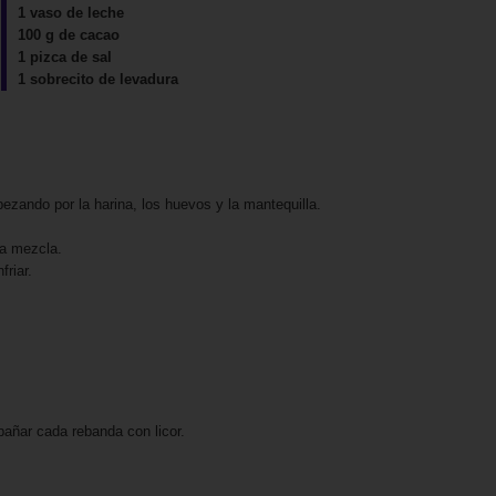
1 vaso de leche
100 g de cacao
1 pizca de sal
1 sobrecito de levadura
ezando por la harina, los huevos y la mantequilla.
la mezcla.
riar.
bañar cada rebanda con licor.