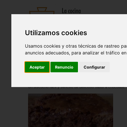
Utilizamos cookies
Recetas
Tienda
Actualidad
Registro
Usamos cookies y otras técnicas de rastreo pa
Entrantes
|
Sopas y cremas
|
Pastas y arroces
|
Ensaladas
anuncios adecuados, para analizar el tráfico e
Inicio
>
Recetas
>
Postres
Aceptar
Renuncio
Configurar
Bizcocho de chocolate
Un biscocho facil y sencillo de delicioso sabor a chocolate.