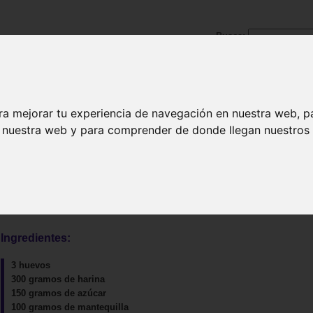
Busca:
ra mejorar tu experiencia de navegación en nuestra web, p
|
Pescados y mariscos
|
Carnes y aves
|
Postres
|
Bebida
n nuestra web y para comprender de donde llegan nuestros v
Ingredientes:
3 huevos
300 gramos de harina
150 gramos de azúcar
100 gramos de mantequilla