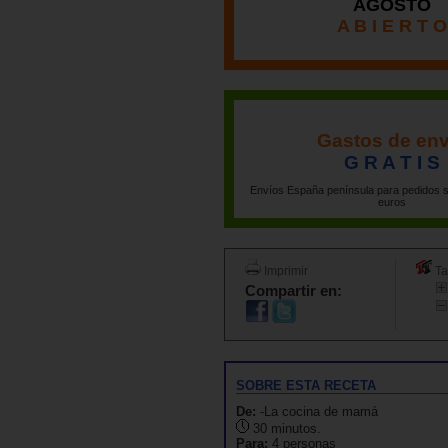
AGOSTO
A B I E R T O
Gastos de env
G R A T I S
Envíos España península para pedidos s
euros
Imprimir
Ta
Compartir en:
SOBRE ESTA RECETA
De:
-La cocina de mamá
30 minutos.
Para:
4 personas