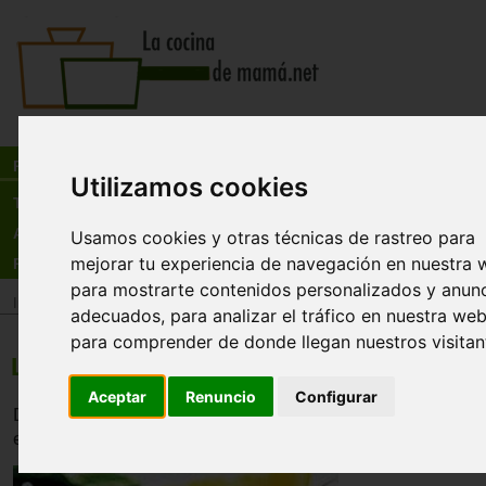
Busca:
en:
Recetas
Utilizamos cookies
Tienda
Actualidad
Usamos cookies y otras técnicas de rastreo para
mejorar tu experiencia de navegación en nuestra 
Registro
para mostrarte contenidos personalizados y anun
Inicio
>
Recetas
>
Pescados y mariscos
adecuados, para analizar el tráfico en nuestra web
para comprender de donde llegan nuestros visitan
Lenguado con puerro
Aceptar
Renuncio
Configurar
Delicioso pescado para la cena de año nuevo. El queso le
especial