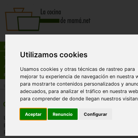
Busca:
en:
Recetas
Utilizamos cookies
Tienda
Actualidad
Usamos cookies y otras técnicas de rastreo para
Registro
mejorar tu experiencia de navegación en nuestra 
para mostrarte contenidos personalizados y anun
Inicio
>
Recetas
>
Entrantes
adecuados, para analizar el tráfico en nuestra web
para comprender de donde llegan nuestros visitan
Croquetas de pollo
Aceptar
Renuncio
Configurar
Las croquetas de pollo se pueden utilizar como aperitivo 
plato. Si las hacemos de aperitivo debemos hacerlas de 
pequeño.