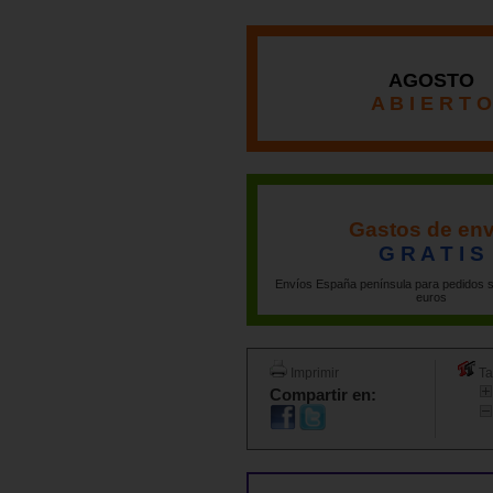
AGOSTO
A B I E R T O
Gastos de env
G R A T I S
Envíos España península para pedidos s
euros
Imprimir
Ta
Compartir en: