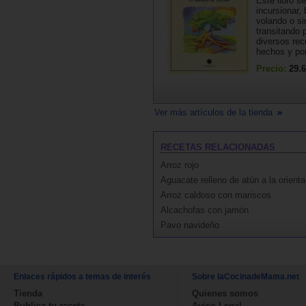
Este libro s
incursionar,
volando o s
transitando 
diversos rec
hechos y por
Precio:
29.6
Ver más artículos de la tienda
RECETAS RELACIONADAS
Arroz rojo
Aguacate relleno de atún a la orienta
Arroz caldoso con mariscos
Alcachofas con jamón
Pavo navideño
Enlaces rápidos a temas de interés
Sobre laCocinadeMama.net
Tienda
Quienes somos
Publica tu receta
Aviso Legal