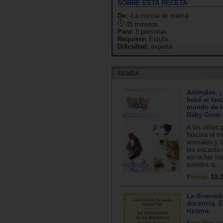
SOBRE ESTA RECETA
De:
-La cocina de mamá
45 minutos.
Para:
8 personas
Requiere:
Estufa
Dificultad:
experto
Animales. ¡
bebé el fas
mundo de lo
Baby Grow 
A los niños 
fascina el m
animales y l
les encanta 
escuchar los
sonidos q...
Precio:
10.2
La diversid
docencia. 
rizoma.