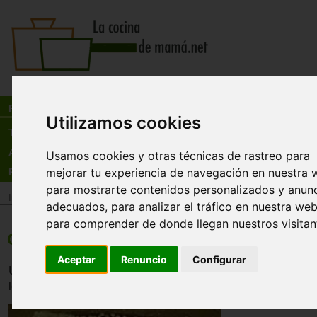
Busca:
en:
Recetas
Utilizamos cookies
Tienda
Actualidad
Usamos cookies y otras técnicas de rastreo para
mejorar tu experiencia de navegación en nuestra 
Registro
para mostrarte contenidos personalizados y anun
Inicio
>
Recetas
>
Entrantes
adecuados, para analizar el tráfico en nuestra web
para comprender de donde llegan nuestros visitan
Queso crema con sésamo de botana
Aceptar
Renuncio
Configurar
Un delicioso queso crema ideal para la botana, con un sabo
los invitados les gustará.