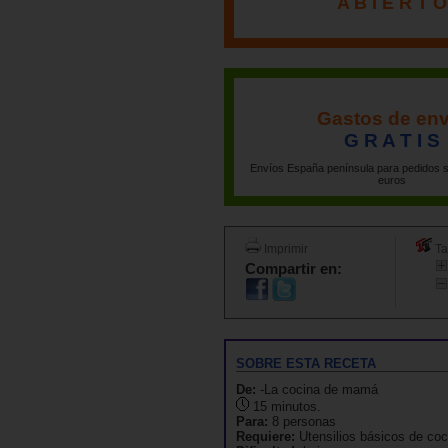
A B I E R T O
Gastos de env
G R A T I S
Envíos España península para pedidos s
euros
Imprimir
Ta
Compartir en:
SOBRE ESTA RECETA
De:
-La cocina de mamá
15 minutos.
Para:
8 personas
Requiere:
Utensilios básicos de coc