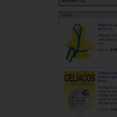
Dificultad:
baja
Albornoz p
de 21 cm
Albornoz ama
azul para m
cm....
Precio:
8.08
Celíacos f
Incluye rec
Arola.
Familiares, 
médicos y e
mundo de la
verán en el l
útil para con
Precio:
19.5