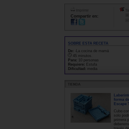
Imprimir
Ta
Compartir en:
SOBRE ESTA RECETA
De:
-La cocina de mamá
45 minutos.
Para:
10 personas
Requiere:
Estufa
Dificultad:
media
Laberin
forma d
Escape 
Cubo con
solo pod
primera p
deberemo
través de