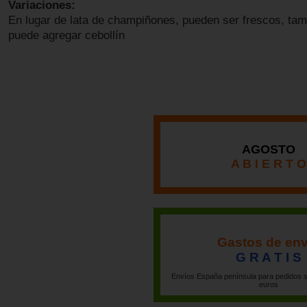
Variaciones:
En lugar de lata de champiñones, pueden ser frescos, tam
puede agregar cebollín
AGOSTO
A B I E R T O
Gastos de env
G R A T I S
Envíos España península para pedidos s
euros