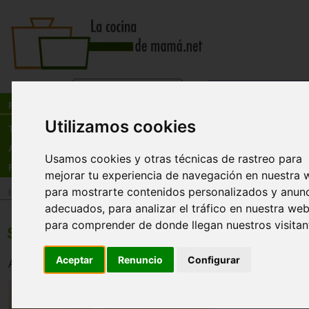
Busca:
en:
Recetas
Utilizamos cookies
Tienda
Actualidad
Usamos cookies y otras técnicas de rastreo para
Registro
mejorar tu experiencia de navegación en nuestra 
para mostrarte contenidos personalizados y anun
Inicio
>
Recetas
>
Pastas y arroces
adecuados, para analizar el tráfico en nuestra web
para comprender de donde llegan nuestros visitan
Salsa con camarones para pasta
Aceptar
Renuncio
Configurar
Aparte que es deliciosa, tuvo mucho éxito en una cena que