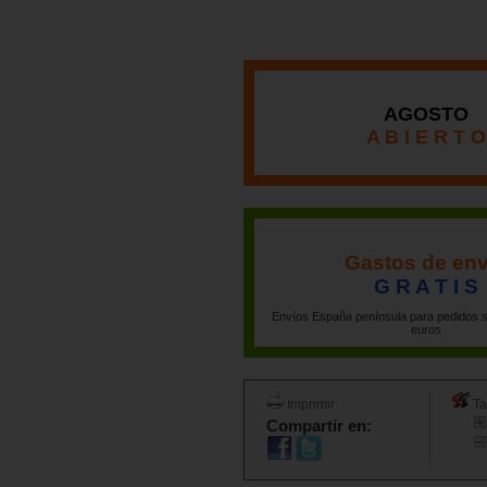
AGOSTO
A B I E R T O
Gastos de env
G R A T I S
Envíos España península para pedidos s
euros
Imprimir
Ta
Compartir en: