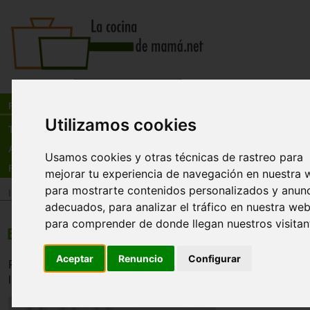
Busca:
en:
Recetas
Utilizamos cookies
Tienda
Actualidad
Usamos cookies y otras técnicas de rastreo para
Registro
mejorar tu experiencia de navegación en nuestra 
para mostrarte contenidos personalizados y anun
Inicio
>
Recetas
>
Postres
adecuados, para analizar el tráfico en nuestra web
para comprender de donde llegan nuestros visitan
Espuma de naranja
Aceptar
Renuncio
Configurar
Rico y ligero postre para los días de calor. Refrescante co
la menta, para tomarse al aire libre