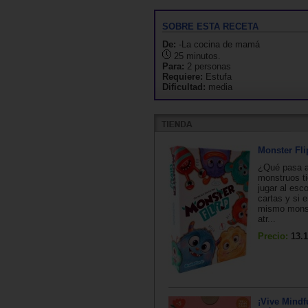
SOBRE ESTA RECETA
De:
-La cocina de mamá
25 minutos.
Para:
2 personas
Requiere:
Estufa
Dificultad:
media
Monster Fli
¿Qué pasa a
monstruos t
jugar al esc
cartas y si 
mismo mons
atr...
Precio:
13.1
¡Vive Mindf