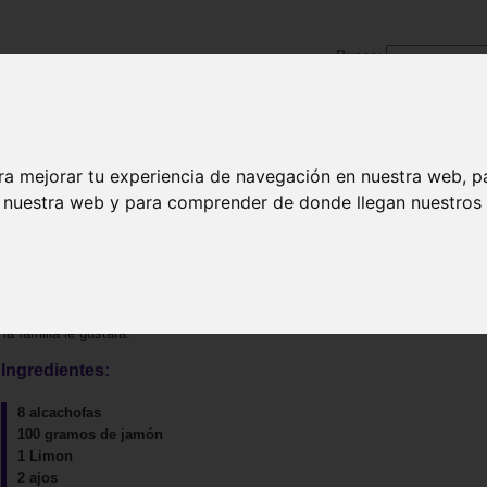
Busca:
ra mejorar tu experiencia de navegación en nuestra web, p
|
Pescados y mariscos
|
Carnes y aves
|
Postres
|
Bebida
n nuestra web y para comprender de donde llegan nuestros v
a familia le gustará.
Ingredientes:
8 alcachofas
100 gramos de jamón
1 Limon
2 ajos