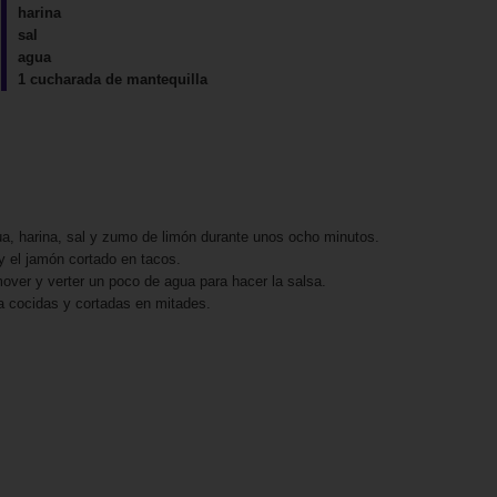
harina
sal
agua
1 cucharada de mantequilla
ua, harina, sal y zumo de limón durante unos ocho minutos.
 y el jamón cortado en tacos.
ver y verter un poco de agua para hacer la salsa.
ya cocidas y cortadas en mitades.