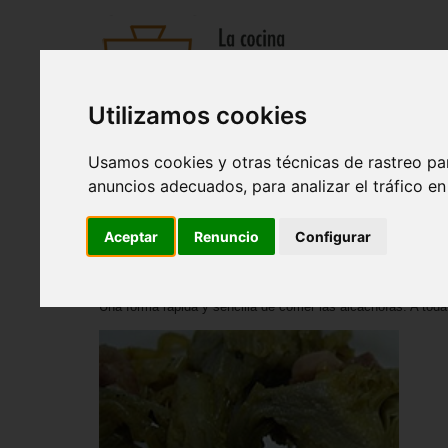
Utilizamos cookies
Recetas
Tienda
Actualidad
Registro
Usamos cookies y otras técnicas de rastreo pa
Entrantes
|
Sopas y cremas
|
Pastas y arroces
|
Ensaladas
anuncios adecuados, para analizar el tráfico e
Inicio
>
Recetas
>
Entrantes
Aceptar
Renuncio
Configurar
Alcachofas con jamón
Una forma rápida y sencilla de comer las alcachofas. A toda l