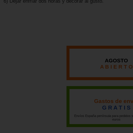
6) Dejar enfriar dos horas y decorar al gusto.
AGOSTO
A B I E R T O
Gastos de env
G R A T I S
Envíos España península para pedidos s
euros