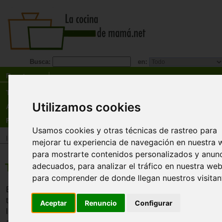
Busca:
en:
Recetas
Tienda
Utilizamos cookies
Actualidad
Registro
Usamos cookies y otras técnicas de rastreo para
Inicio
>
Recetas
>
Postres
mejorar tu experiencia de navegación en nuestra 
para mostrarte contenidos personalizados y anun
adecuados, para analizar el tráfico en nuestra web
Tronco de navidad
para comprender de donde llegan nuestros visitan
En muchos países europeos es costumbre elaborar en es
tipo de dulce típico que simboliza el tronco de navidad. E
Aceptar
Renuncio
Configurar
ligero, enrollado y relleno de una crema, que puede ser d