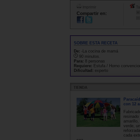
Imprimir
Ta
Compartir en:
SOBRE ESTA RECETA
De:
-La cocina de mamá
90 minutos.
Para:
8 personas
Requiere:
Estufa / Horno convencio
Dificultad:
experto
Paracaí
con 12 
Fabricad
resinado 
amarillo,
verde, u
reforzad
cada ext
sea...