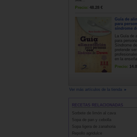
Precio:
48.28 €
Guía de ali
para perso
síndrome d
La Guía de 
para person
Síndrome d
pretende se
profesionale
en la enseña
Precio:
14.0
Ver más artículos de la tienda
RECETAS RELACIONADAS
Sorbete de limón al cava
Sopa de pan y cebolla
Sopa ligera de zanahoria
Repollo agridulce