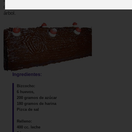
avellanas o castañas. Finalmente esta cubierto con un gl
chocolate espeso que se marca con surcos para simular el
árbol.
Ingredientes:
Bizcocho:
6 huevos,
200 gramos de azúcar
180 gramos de harina
Pizca de sal
Relleno:
400 cc. leche