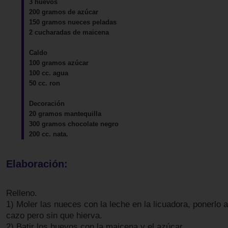
3 huevos
200 gramos de azúcar
150 gramos nueces peladas
2 cucharadas de maicena
Caldo
100 gramos azúcar
100 cc. agua
50 cc. ron
Decoración
20 gramos mantequilla
300 gramos chocolate negro
200 cc. nata.
Elaboración:
Relleno.
1) Moler las nueces con la leche en la licuadora, ponerlo 
cazo pero sin que hierva.
2) Batir los huevos con la maicena y el azúcar.