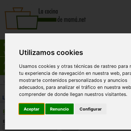
Busca:
en:
Recetas
Utilizamos cookies
Tienda
Actualidad
Usamos cookies y otras técnicas de rastreo para 
Registro
tu experiencia de navegación en nuestra web, par
mostrarte contenidos personalizados y anuncios
Inicio
>
Tienda
>
Libros
>
Especialidades
>
Diccionarios / glosarios
adecuados, para analizar el tráfico en nuestra we
comprender de donde llegan nuestros visitantes.
LIBROS: Diccionarios / glosarios
Aceptar
Renuncio
Configurar
BÚSQUEDA
En esta sección: