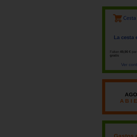
La cesta 
Faltan
49,90 €
par
gratis
Ver con
AGO
A B I 
Gastos 