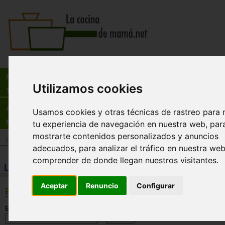
Busca:
en:
Recetas
Utilizamos cookies
Tienda
Actualidad
Usamos cookies y otras técnicas de rastreo para 
Registro
tu experiencia de navegación en nuestra web, par
mostrarte contenidos personalizados y anuncios
Inicio
>
Tienda
>
Libros
>
Especialidades
>
Macrobiotica
adecuados, para analizar el tráfico en nuestra we
comprender de donde llegan nuestros visitantes.
LIBROS: Macrobiotica
Aceptar
Renuncio
Configurar
BÚSQUEDA
En esta sección: