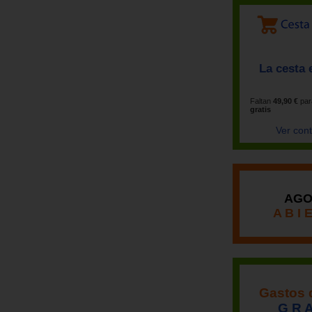
La cesta 
Faltan
49,90 €
par
gratis
Ver con
AGO
A B I 
Gastos 
G R A