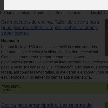
Se han encontrado 7 productos. Se muestran resultados del 1 a
Gran escuela de cocina. Taller de cocina para
principiantes: saber comprar, saber cocinar y
saber comer.
Naumann
La obra incluye 130 recetas tan sencillas como variadas
que garantizan el éxito y la diversión a la hora de cocinar.
Con ellas aprenderá a preparar entrantes, platos
principales y postres de la cocina internacional. Las precisas 
paso a paso, los consejos y la información adicional que enco
receta, así como las fotografías, le ayudarán a elaborar unos p
estupendos aun no teniendo demasiada experiencia.
TAPA DURA
12.95
Euros
Cocina para emancipados. Las recetas del