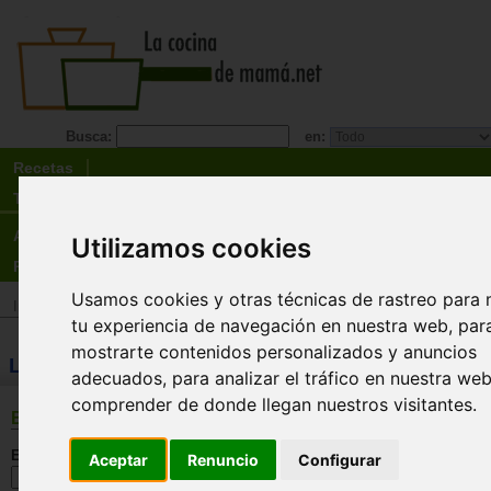
Busca:
en:
Recetas
Tienda
Actualidad
Utilizamos cookies
Registro
Usamos cookies y otras técnicas de rastreo para 
Inicio
>
Tienda
>
Libros
>
Especialidades
>
Solteros
tu experiencia de navegación en nuestra web, par
mostrarte contenidos personalizados y anuncios
LIBROS: Solteros
adecuados, para analizar el tráfico en nuestra we
comprender de donde llegan nuestros visitantes.
BÚSQUEDA
En esta sección:
Aceptar
Renuncio
Configurar