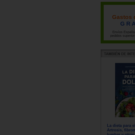
Gastos 
G R A
Envíos España 
pedidos superior
La dieta para e
Artrosis, fibro
lumbar y otras