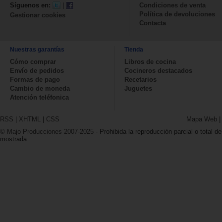
Síguenos en:
|
Condiciones de venta
Política de devoluciones
Gestionar cookies
Contacta
Nuestras garantías
Tienda
Cómo comprar
Libros de cocina
Envío de pedidos
Cocineros destacados
Formas de pago
Recetarios
Cambio de moneda
Juguetes
Atención teléfonica
RSS
|
XHTML
|
CSS
Mapa Web
© Majo Producciones 2007-2025
- Prohibida la reproducción parcial o total de
mostrada