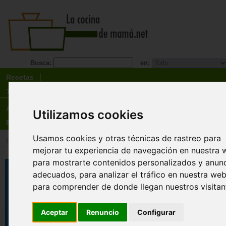
Busca:
en:
Recetas
Tienda
Actualidad
Utilizamos cookies
Registro
Usamos cookies y otras técnicas de rastreo para
Inicio
>
Tienda
>
Libros
>
Especialidades
>
Saludable
>
Otros temas
mejorar tu experiencia de navegación en nuestra 
para mostrarte contenidos personalizados y anun
Mi cocina anti-estrés. La
adecuados, para analizar el tráfico en nuestra web
alimentación, fuente de salud.
para comprender de donde llegan nuestros visitan
Marie Borrel
La alimentación actual, prioriza los productos re
Aceptar
Renuncio
Configurar
e industrializados, es mucho menos rica en
micronutrientes (vitaminas, minerales, oligoelem