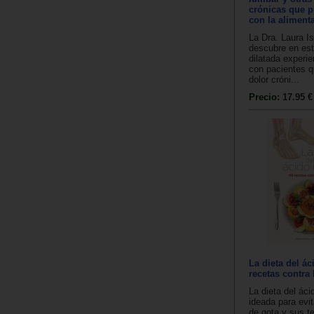
crónicas que 
con la aliment
La Dra. Laura I
descubre en est
dilatada experie
con pacientes q
dolor cróni...
Precio:
17.95 €
La dieta del ác
recetas contra 
La dieta del áci
ideada para evit
de gota y sus t