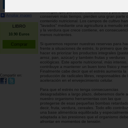
que la de nuestros abuelos. Los cereales, cuan
están desprovistos de su cáscara natural para
conseguir que parezcan más blancos y para que
Ampliar imagen
conserven más tiempo, pierden una gran parte 
contenido nutricional. Los campos de cultivo han
"lavados" mediante una agricultura a menudo in
LIBRO
y la verdura que crece contiene, en consecuenci
10.90
Euros
menos nutrientes.
Si queremos reponer nuestras reservas para ha
frente a situaciones de estrés, lo primero que 
hacer es priorizar los productos integrales (past
arroz, pan, azúcar) y también frutas y verduras
ecológicas. Este aporte nutricional, más intenso,
contribuye a mantener un buen tono físico y men
Finalmente cabe decir que el estrés aumenta la
Compartir en:
producción de radicales libres, responsables de 
aceleración en el envejecimiento celular.
Para que el estrés no tenga consecuencias
desagradables a largo plazo, deberemos darle a
nuestro organismo herramientas con las que
protegerse de esas pequeñas bombas retardada
decir, fruta, verdura, cereales. Todo ello contrib
una base alimenticia equilibrada y especialment
adaptada a las presiones que el organismo deb
afrontar en momentos de tensión.