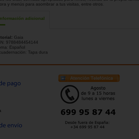
ora y menús para asombrar a tus visitas, entre otros.
Información adicional
torial:
Gaia
BN:
9788484454144
ioma:
Español
cuadernación:
Tapa dura
a