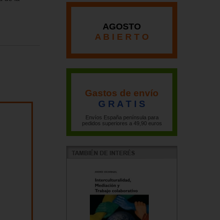
AGOSTO
A B I E R T O
Gastos de envío
G R A T I S
Envíos España península para
pedidos superiores a 49,90 euros