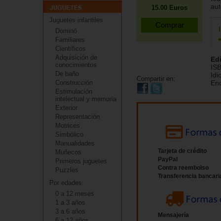
aut
15.00
Euros
Juguetes infantiles
Dominó
Familiares
Científicos
Adquisición de
Edi
conocimientos
IS
De baño
Id
Compartir en:
Construcción
En
Estimulación
intelectual y memoria
Exterior
Representación
Motrices
Simbólico
Manualidades
Tarjeta de crédito
Muñecos
PayPal
Primeros juguetes
Contra reembolso
Puzzles
Transferencia bancari
Por edades:
0 a 12 meses
1 a 3 años
3 a 6 años
Mensajería
6 a 12 años