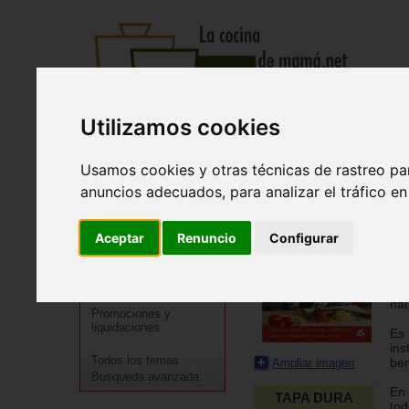
Utilizamos cookies
Recetas
Tienda
Actualidad
Registro
Inicio
>
Tienda
>
Libros
>
Especialidades
>
Vegetarianism
Usamos cookies y otras técnicas de rastreo pa
anuncios adecuados, para analizar el tráfico e
Ra
Cocineros destacados
Je
Aceptar
Renuncio
Configurar
Especialidades
Raw
Menú
cru
Regional
san
nat
Promociones y
liquidaciones
Es 
ins
Todos los temas
ben
Ampliar imagen
Busqueda avanzada
En 
TAPA DURA
tod