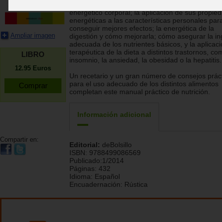
alimentos en el cuerpo, el psiquismo y el sistem
energético corporal; la aplicación de sus propie
energéticas a las características personales par
conseguir mejores efectos; la energética de la
Ampliar imagen
digestión y cómo mejorarla; cómo asegurar la in
adecuada de los nutrientes básicos, y la aplicac
terapéutica de la dieta a distintos trastornos, co
LIBRO
insomnio, la ansiedad, la obesidad o la hepatitis.
12.95
Euros
Un recetario y un gran número de consejos prác
para el uso adecuado de los distintos alimentos
completan este manual práctico de nutrición.
Información adicional
Compartir en:
Editorial:
deBolsillo
ISBN:
9788499086569
Publicado:
1/2014
Páginas:
432
Idioma:
Español
Encuadernación:
Rústica