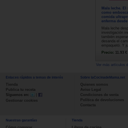
Mala leche. E
como emboscad
comida ultrap
enferma desde
Mala leche desp
investigación in
también espera
desanda el cam
empaquetó. Y ju
Precio:
11.93 €
Ver más artículos 
Enlaces rápidos a temas de interés
Sobre laCocinadeMama.net
Tienda
Quienes somos
Publica tu receta
Aviso Legal
Síguenos en:
|
Condiciones de venta
Política de devoluciones
Gestionar cookies
Contacta
Nuestras garantías
Tienda
Cómo comprar
Libros de cocina