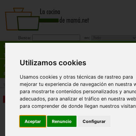
Busca:
en:
Recetas
Tienda
Utilizamos cookies
Actualidad
Registro
Usamos cookies y otras técnicas de rastreo para
mejorar tu experiencia de navegación en nuestra 
Inicio
>
Tienda
>
Libros
>
Temas relacionados
>
Nutrición
para mostrarte contenidos personalizados y anun
adecuados, para analizar el tráfico en nuestra web
Nutrición energética y salud.Ba
para una alimentación con sent
para comprender de donde llegan nuestros visitan
Jorge Pérez-Calvo Soler
Aceptar
Renuncio
Configurar
Esta obra, fruto de veintitrés años de experienci
terapias basadas en la dieta, sienta las bases p
alimentación con sentido: explica los efectos de 