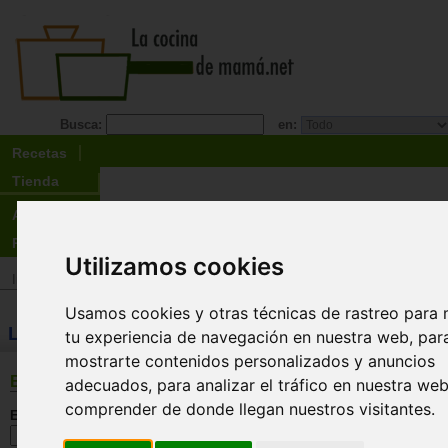
Busca:
en:
Recetas
Tienda
Actualidad
Registro
Utilizamos cookies
Inicio
>
Tienda
>
Libros
>
Temas relacionados
>
Nutrición
Usamos cookies y otras técnicas de rastreo para 
LIBROS: Nutrición
tu experiencia de navegación en nuestra web, par
mostrarte contenidos personalizados y anuncios
BÚSQUEDA
adecuados, para analizar el tráfico en nuestra we
comprender de donde llegan nuestros visitantes.
En esta sección: