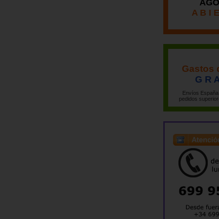
AGO
A B I 
Gastos 
G R A
Envíos España 
pedidos superior