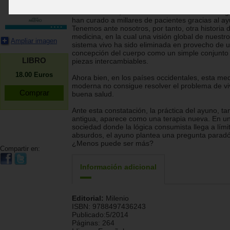
¿Quién sabe, por ejemplo, que investigadores y
médicos rusos, desde los años cincuenta del sigl
han curado a millares de pacientes gracias al a
Tenemos ante nosotros, por tanto, otra historia d
medicina, en la cual una visión global de nuestro
Ampliar imagen
sistema vivo ha sido eliminada en provecho de 
concepción del cuerpo como un simple conjunto
LIBRO
piezas intercambiables.
18.00
Euros
Ahora bien, en los países occidentales, esta med
moderna no consigue resolver el problema de vi
buena salud.
Ante esta constatación, la práctica del ayuno, ta
antigua, aparece como una terapia nueva. En u
sociedad donde la lógica consumista llega a lími
absurdos, el ayuno plantea una pregunta paradó
¿Menos puede ser más?
Compartir en:
Información adicional
Editorial:
Milenio
ISBN:
9788497436243
Publicado:
5/2014
Páginas:
264