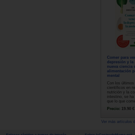
Comer para ven
depresión y la
nueva ciencia 
alimentación p
mental
Con los último
científicos en n
nutrición y la c
intestino, se ha
que lo que com
Precio:
19.90 €
Ver más artículos 
Enlaces rápidos a temas de interés
Sobre laCocinadeMama.net