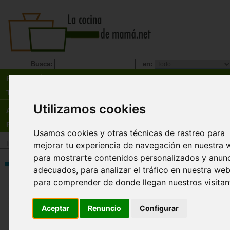
Busca:
en:
Recetas
Tienda
Utilizamos cookies
Actualidad
Registro
Usamos cookies y otras técnicas de rastreo para
Inicio
>
Tienda
>
Libros
>
Temas relacionados
>
Nutrición
mejorar tu experiencia de navegación en nuestra 
para mostrarte contenidos personalizados y anun
El ayuno como fuente de salud.
adecuados, para analizar el tráfico en nuestra web
biología molecular y la medicin
para comprender de donde llegan nuestros visitan
alternativa avalan este antiguo
método natural de terapia
Aceptar
Renuncio
Configurar
Thierry de Lestrade