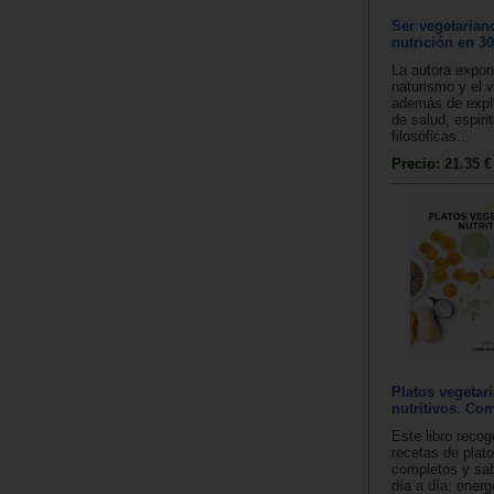
Ser vegetarian
nutrición en 3
La autora expon
naturismo y el 
además de expli
de salud, espiri
filosóficas...
Precio:
21.35 €
Platos vegetar
nutritivos. Co
Este libro reco
recetas de plat
completos y sab
día a día: ener