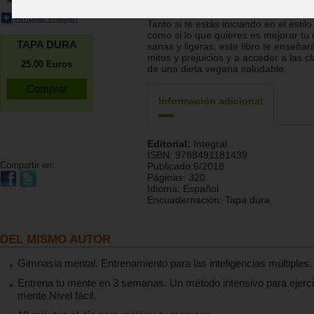
vegana que se adopte esté correctam
Ampliar imagen
Tanto si te estás iniciando en el esti
como si lo que quieres es mejorar tu 
TAPA DURA
sanas y ligeras, este libro te enseñar
mitos y prejuicios y a acceder a las c
25.00
Euros
de una dieta vegana saludable.
Información adicional
Editorial:
Integral
ISBN:
9788491181439
Compartir en:
Publicado:
6/2018
Páginas:
320
Idioma:
Español
Encuadernación:
Tapa dura
DEL MISMO AUTOR
Gimnasia mental. Entrenamiento para las inteligencias múltiples.
Entrena tu mente en 3 semanas. Un método intensivo para ejercit
mente.Nivel fácil.