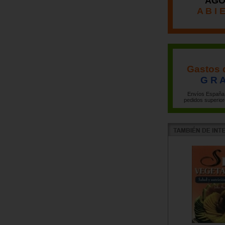
AGO
A B I 
Gastos 
G R A
Envíos España 
pedidos superior