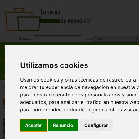
Busca:
en:
Recetas
Tienda
Utilizamos cookies
Actualidad
Registro
Usamos cookies y otras técnicas de rastreo para
mejorar tu experiencia de navegación en nuestra 
Inicio
>
Tienda
>
Libros
>
Especialidades
>
Vegetarianismo
>
Vegetariana
para mostrarte contenidos personalizados y anun
El gran libro de la cocin
adecuados, para analizar el tráfico en nuestra web
para comprender de donde llegan nuestros visitan
RBA Libros
¿Es fácil seguir una dieta vegana? 
salud renunciando a los alimentos de
Aceptar
Renuncio
Configurar
¿podré seguir disfrutando de la comi
sentidos? La respuesta es sí, siempre