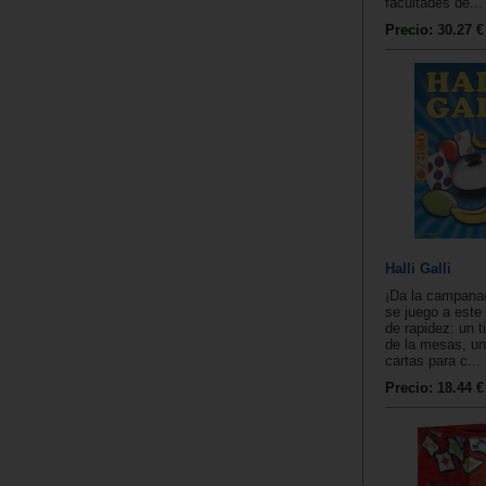
facultades de...
Precio:
30.27 €
Halli Galli
¡Da la campanad
se juego a este
de rapidez: un 
de la mesas, u
cartas para c...
Precio:
18.44 €