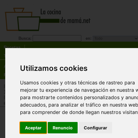
Busca:
en:
Recetas
Tienda
Actualidad
Utilizamos cookies
Registro
Usamos cookies y otras técnicas de rastreo para
Inicio
>
Tienda
>
Juguetes infantiles
>
Juguetes por edad
>
Ju
mejorar tu experiencia de navegación en nuestra 
12 años
para mostrarte contenidos personalizados y anun
Inicio
>
Tienda
>
Juguetes infantiles
>
Juguetes por tipo
>
Jug
estimulación intelectual y memoria
adecuados, para analizar el tráfico en nuestra web
para comprender de donde llegan nuestros visitan
¿Quién tiene? 38 tarjeta
mental 6º Primaria
Aceptar
Renuncio
Configurar
Trillas