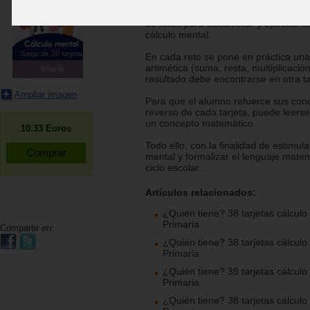
Este divertido juego grupal consta de
38 retos para desarrollar y ejercitar l
cálculo mental.
En cada reto se pone en práctica un
artimética (suma, resta, multiplicación
resultado debe encontrarse en otra ta
Ampliar imagen
Para que el alumno refuerce sus cono
reverso de cada tarjeta, puede leerse
un concepto matemático.
10.33
Euros
Todo ello, con la finalidad de estimula
mental y formalizar el lenguaje matem
ciclo escolar.
Artículos relacionados:
¿Quién tiene? 38 tarjetas cálculo
Primaria
Compartir en:
¿Quién tiene? 38 tarjetas cálculo
Primaria
¿Quién tiene? 38 tarjetas cálculo
Primaria
¿Quién tiene? 38 tarjetas cálculo