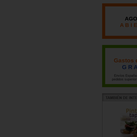
AGO
A B I 
Gastos 
G R A
Envíos España 
pedidos superior