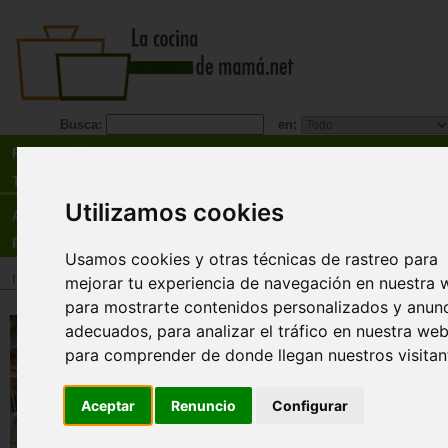
Busca:
en:
Recetas
Tienda
Utilizamos cookies
Actualidad
Registro
Usamos cookies y otras técnicas de rastreo para
Inicio
>
Tienda
>
Libros
>
Regional
>
Española
mejorar tu experiencia de navegación en nuestra 
para mostrarte contenidos personalizados y anun
Festival de tapas
adecuados, para analizar el tráfico en nuestra web
para comprender de donde llegan nuestros visitan
Varios Autores
Pequeñas muestras de nuestra cocina 
Aceptar
Renuncio
Configurar
Sorprende a tus invitados con una mesa
tapas deliciosas. En este libro encontra