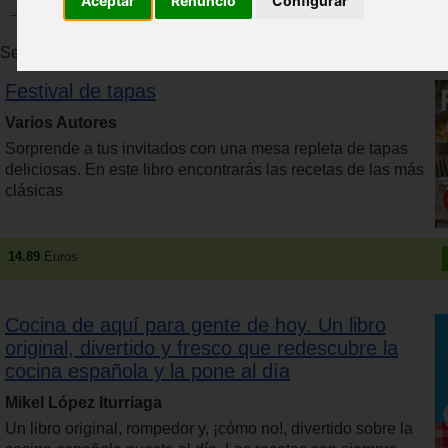
Aceptar
Renuncio
Configurar
Se han encontrado 31 productos. Se muestran resultados del 1 
Festival de tapas
Varios Autores
Sorprende a tus invitados con una mesa repleta de tapas
deliciosas. En este libro encontrarás las recetas de las más
clásicas
14.89
Euros
Cocina de aquí para gente de hoy. Un libro
original, divertido y fresco que redescubre la
cocina española y la pone al día
Mikel López Iturriaga
Un libro original, rompedor y, ¡cómo no!, divertido sobre la