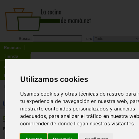
Busca:
en:
Recetas
Tienda
Actualidad
Registro
Utilizamos cookies
Inicio
>
Tienda
>
Libros
>
Regional
>
Española
Usamos cookies y otras técnicas de rastreo para 
tu experiencia de navegación en nuestra web, par
LIBROS: Española
mostrarte contenidos personalizados y anuncios
adecuados, para analizar el tráfico en nuestra we
BÚSQUEDA
comprender de donde llegan nuestros visitantes.
En esta sección: