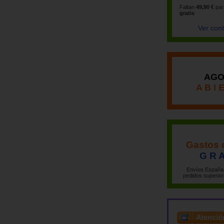
Faltan
49,90 €
par
gratis
Ver con
AGO
A B I 
Gastos 
G R A
Envíos España 
pedidos superior