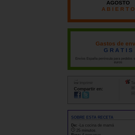
AGOSTO
A B I E R T O
Gastos de env
G R A T I S
Envíos España península para pedidos s
euros
Imprimir
Ta
Compartir en:
SOBRE ESTA RECETA
De:
-La cocina de mamá
25 minutos.
Para:
4 personas