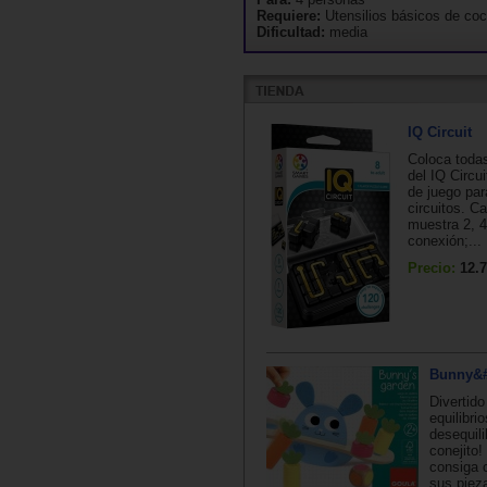
Requiere:
Utensilios básicos de coc
Dificultad:
media
IQ Circuit
Coloca todas
del IQ Circui
de juego par
circuitos. C
muestra 2, 4
conexión;...
Precio:
12.7
Bunny&#
Divertido
equilibrio
desequili
conejito!
consiga 
sus piez