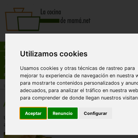
Busca:
en:
Recetas
Utilizamos cookies
Tienda
Actualidad
Usamos cookies y otras técnicas de rastreo para
mejorar tu experiencia de navegación en nuestra 
Registro
para mostrarte contenidos personalizados y anun
Inicio
>
Recetas
>
Pescados y mariscos
adecuados, para analizar el tráfico en nuestra web
para comprender de donde llegan nuestros visitan
Aguacate relleno de atún a la oriental
Aceptar
Renuncio
Configurar
Un aguacate que mezcla es sabor orienta del atún oriental
aunque hay que tener cuidado con lo graso que es el agua