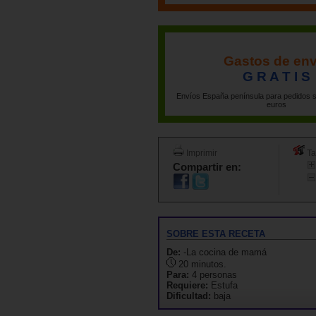
Gastos de env
G R A T I S
Envíos España península para pedidos s
euros
Imprimir
Ta
Compartir en:
SOBRE ESTA RECETA
De:
-La cocina de mamá
20 minutos.
Para:
4 personas
Requiere:
Estufa
Dificultad:
baja