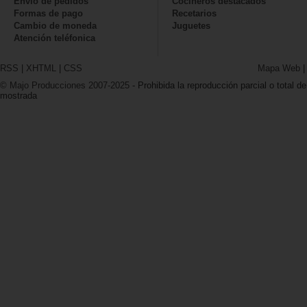
Envío de pedidos
Cocineros destacados
Formas de pago
Recetarios
Cambio de moneda
Juguetes
Atención teléfonica
RSS
|
XHTML
|
CSS
Mapa Web
© Majo Producciones 2007-2025
- Prohibida la reproducción parcial o total de
mostrada