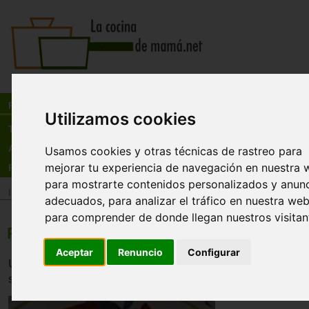
Busca:
en:
Recetas
Utilizamos cookies
Tienda
Actualidad
Usamos cookies y otras técnicas de rastreo para
mejorar tu experiencia de navegación en nuestra 
Registro
para mostrarte contenidos personalizados y anun
Inicio
>
Recetas
>
Entrantes
adecuados, para analizar el tráfico en nuestra web
para comprender de donde llegan nuestros visitan
Pimientos rellenos de marisco
Aceptar
Renuncio
Configurar
Unos pimientos rellenos de mariscos que perfectamente 
servir como entrante en una comida o para el vermut.