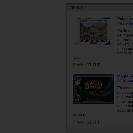
Palacio 
Puzle de
Puzle de
del maje
de Versa
opulencia
monarquí
hasta su
la r...
Precio:
13.27 €
Magia Bo
50 truco
En esta 
encontrar
que han 
a los me
del mund
poco de 
pizca d...
Precio:
12.87 €