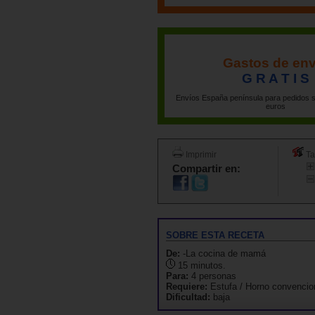
Gastos de env
G R A T I S
Envíos España península para pedidos s
euros
Imprimir
Ta
Compartir en:
SOBRE ESTA RECETA
De:
-La cocina de mamá
15 minutos.
Para:
4 personas
Requiere:
Estufa / Horno convencio
Dificultad:
baja