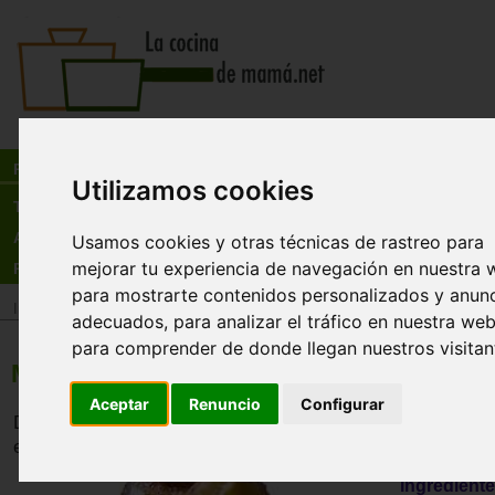
Busca:
en:
Recetas
Utilizamos cookies
Tienda
Actualidad
Usamos cookies y otras técnicas de rastreo para
mejorar tu experiencia de navegación en nuestra 
Registro
para mostrarte contenidos personalizados y anun
Inicio
>
Recetas
>
Postres
adecuados, para analizar el tráfico en nuestra web
para comprender de donde llegan nuestros visitan
Manzanas al horno
Aceptar
Renuncio
Configurar
Deliciosas manzanas al horno, de fácil digestión. A los niñ
encantan.
Ingrediente