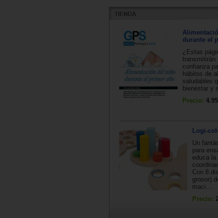
Alimentació
durante el 
¿Estas pági
transmitirán 
confianza p
hábitos de a
saludables 
bienestar y s
Precio:
4.95
Logi-col
Un fantá
para ens
educa la 
coordina
Con 8 di
grosor) 
maci...
Precio: