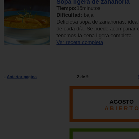
Sopa ligera de zanahoria
Tiempo:
15minutos
Dificultad:
baja
Deliciosa sopa de zanahorias, ideal
de cada día. Se puede acompañar co
tenemos la cena ligera completa.
Ver receta completa
Anterior página
2 de 9
AGOSTO
A B I E R T O