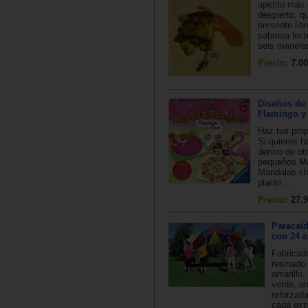
apetito más
despierto, q
presente lib
sabrosa lect
seis maneras
Precio:
7.00
Diseños de
Flamingo y
Haz tus pro
Si quieres 
dentro de ot
pequeños M
Mandalas cl
plantil...
Precio:
27.9
Paracaí
con 24 
Fabricad
resinado 
amarillo,
verde, u
reforzad
cada ext