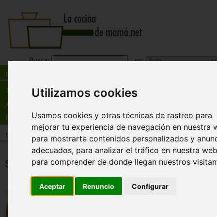
Busca:
en:
Recetas
Utilizamos cookies
Tienda
Actualidad
Usamos cookies y otras técnicas de rastreo para
Registro
mejorar tu experiencia de navegación en nuestra 
Inicio
>
Recetas
>
Sopas y cremas
para mostrarte contenidos personalizados y anun
adecuados, para analizar el tráfico en nuestra web
para comprender de donde llegan nuestros visitan
Sopas y cremas
Sopa de acelga con pat
Aceptar
Renuncio
Configurar
Tiempo:
30minutos
Dificultad:
baja