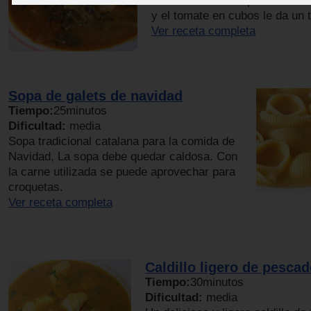
Una deliciosa campestre de ac
y el tomate en cubos le da un 
Ver receta completa
Sopa de galets de navidad
Tiempo:
25minutos
Dificultad:
media
Sopa tradicional catalana para la comida de
Navidad, La sopa debe quedar caldosa. Con
la carne utilizada se puede aprovechar para
croquetas.
Ver receta completa
Caldillo ligero de pesca
Tiempo:
30minutos
Dificultad:
media