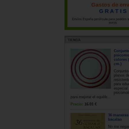
Gastos de env
G R A T I S
Envíos España península para pedidos s
euros
Conjunto
psicomo
colores 
cm.)
Conjunto
planos d
resisten
para edu
especial
psicomotr
para mejorar el equilib...
Precio:
16.01 €
36 maneras 
bacalao
No me negará