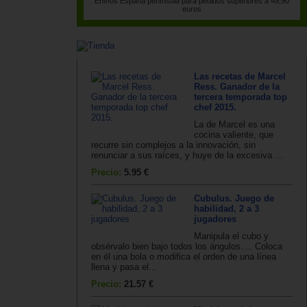
Envíos España península para pedidos superiores a 49,90
euros
Las recetas de Marcel
Ress. Ganador de la
tercera temporada top
chef 2015.
La de Marcel es una
cocina valiente, que
recurre sin complejos a la innovación, sin
renunciar a sus raíces, y huye de la excesiva ...
Precio:
5.95 €
Cubulus. Juego de
habilidad, 2 a 3
jugadores
Manipula el cubo y
obsérvalo bien bajo todos los ángulos…. Coloca
en él una bola o modifica el orden de una línea
llena y pasa el...
Precio:
21.57 €