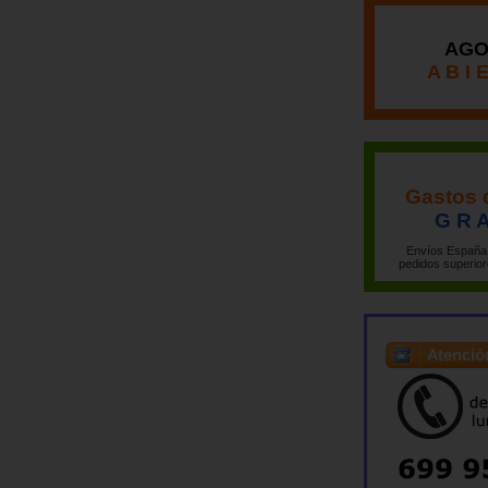
AGO
A B I 
Gastos 
G R A
Envíos España 
pedidos superior