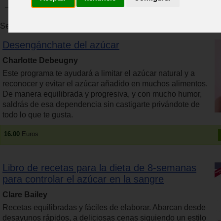
Se han encontrado 21 productos. Se muestran resultados del 1 
Desengánchate del azúcar
Charlotte Debeugny
Este programa te ayudará a limitar el azúcar natural y a
reconocer y evitar el azúcar añadido en muchos alimentos.
De manera equilibrada y progresiva, y con mucho humor,
saldrás de esa dependencia sin castigarte privándote de
todo lo que te gusta.
16.00
Euros
Libro de recetas para la dieta de 8-semanas
para controlar el azúcar en la sangre
Clare Bailey
Recetas equilibradas y fáciles de elaborar. Abarcan desde
desayunos rápidos, a deliciosas cenas siguiendo un estilo