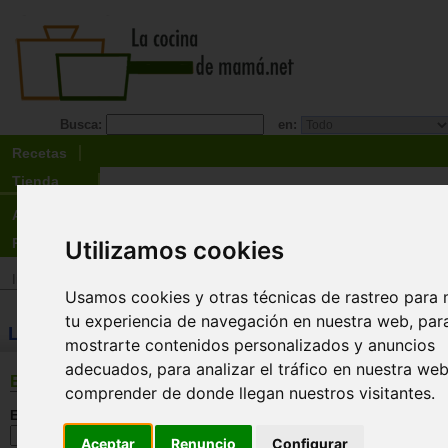
Busca:
en:
Recetas
Tienda
Actualidad
Registro
Utilizamos cookies
Inicio
>
Tienda
>
Libros
>
Especialidades
>
Recetas de régimen / dieta
Usamos cookies y otras técnicas de rastreo para 
tu experiencia de navegación en nuestra web, par
LIBROS: Recetas de régimen / dieta
mostrarte contenidos personalizados y anuncios
adecuados, para analizar el tráfico en nuestra we
BÚSQUEDA
comprender de donde llegan nuestros visitantes.
En esta sección:
Aceptar
Renuncio
Configurar