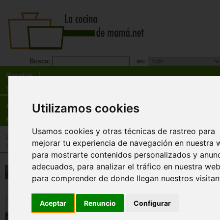
Busca:
en:
Recetas
Tienda
Utilizamos cookies
Actualidad
Registro
Usamos cookies y otras técnicas de rastreo para
Inicio
>
Tienda
>
Libros
>
Cocineros destacados
>
Karlos Arg
mejorar tu experiencia de navegación en nuestra 
Inicio
>
Tienda
>
Libros
>
Especialidades
>
Saludable
>
Hipe
para mostrarte contenidos personalizados y anun
adecuados, para analizar el tráfico en nuestra web
Regular la Hipertensión Arterial.
para comprender de donde llegan nuestros visitan
Comer sano.
Fundación Aragonesa Grande Covián y Karl
Aceptar
Renuncio
Configurar
Arguiñano.
El profesor Grande no se conformaba con hacer