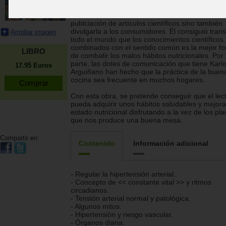
ciencia, sino que creía que era una obligación el
comuinicarla no sólo a otros científicos mediante
publciación de artículos científicos sino también
divulgarla a los consumidores. Él consiguió trans
Ampliar imagen
todo el mundo que los conocimientos científicos
combinados con el sentido común es la mejor f
LIBRO
de combatir los malos hábitos nutricionales. Por 
parte, las dotes de comunicación que tiene Karl
17.95
Euros
Arguiñano han hecho que la práctica de la buen
cocina sea frecuente en muchos hogares.
Con esta obra, se pretende conseguir que el lec
pueda adquirir unos hábitos saludables y mejora
estado nutricional disfrutando a la vez de los pl
que nos produce una buena mesa.
Compartir en:
Contenido
Información adicional
- Regular la hipertensión arterial.
- Concepto de << constante vital >> y ritmos
circadianos.
- Tensión arterial normal y patológica.
- Algunos mitos.
- Hipertensión y riesgo vascular.
- Órganos diana.