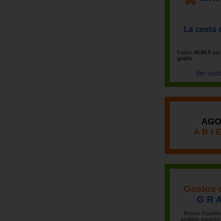
La cesta 
Faltan
49,90 €
par
gratis
Ver con
AGO
A B I 
Gastos 
G R A
Envíos España 
pedidos superior