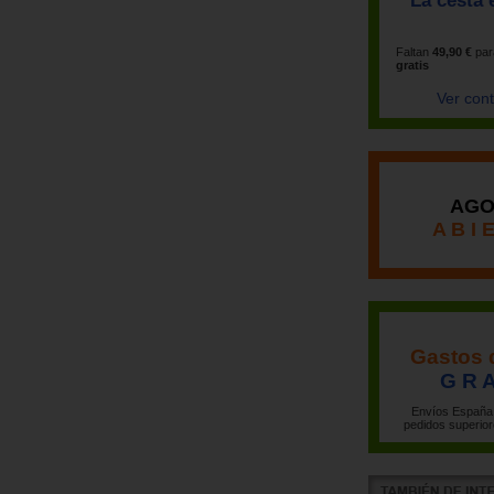
La cesta 
Faltan
49,90 €
par
gratis
Ver con
AGO
A B I 
Gastos 
G R A
Envíos España 
pedidos superior