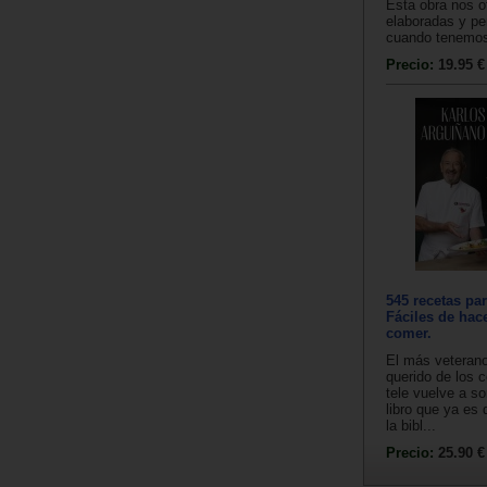
Esta obra nos o
elaboradas y p
cuando tenemos 
Precio:
19.95 €
545 recetas par
Fáciles de hace
comer.
El más veterano
querido de los c
tele vuelve a s
libro que ya es 
la bibl...
Precio:
25.90 €