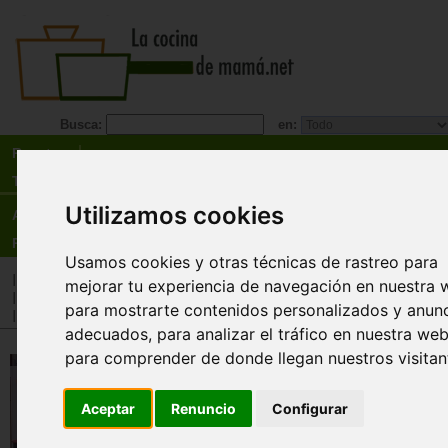
Busca:
en:
Recetas
Tienda
Utilizamos cookies
Actualidad
Registro
Usamos cookies y otras técnicas de rastreo para
Inicio
>
Tienda
>
Libros
>
Cocineros destacados
>
Karlos Arg
mejorar tu experiencia de navegación en nuestra 
Inicio
>
Tienda
>
Libros
>
Menú
>
Recetarios general
para mostrarte contenidos personalizados y anun
Inicio
>
Tienda
>
Libros
>
Especialidades
>
Rápida
adecuados, para analizar el tráfico en nuestra web
para comprender de donde llegan nuestros visitan
Cocina exprés. Recetas para ol
presión.
Aceptar
Renuncio
Configurar
Karlos Arguiñano