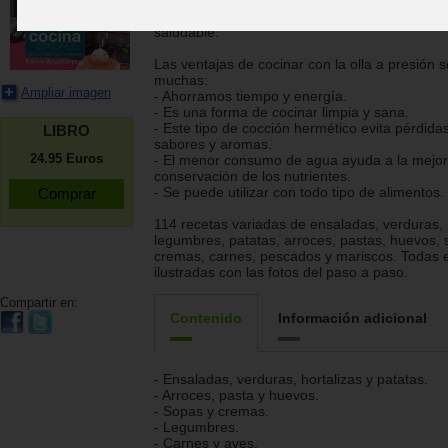
Este es un libro para la gente que dispone de
tiempo en la cocina y le gusta comer de forma
saludable.
Las ventajas de cocinar con la olla a presión 
muchas:
Ampliar imagen
- Ahorramos tiempo y energía.
- Es una forma de cocinar limpia y sana.
- Este tipo de cocción hermético evita pérdida
LIBRO
sabores y aromas.
24.95
Euros
- El menor consumo de agua ayuda a la mejor
conservación de los nutrientes.
- Se puede utilizar con todo tipo de alimentos.
114 recetas variadas de ensaladas, verduras,
legumbres, patatas, arroces, pastas, huevos, 
cremas, carnes, pescados y mariscos. Todas e
ilustradas con las fotos del paso a paso.
Compartir en:
Contenido
Información adicional
- Ensaladas, verduras, hortalizas y patatas.
- Arroces, pasta y huevos.
- Sopas y cremas.
- Legumbres.
- Carnes y aves.