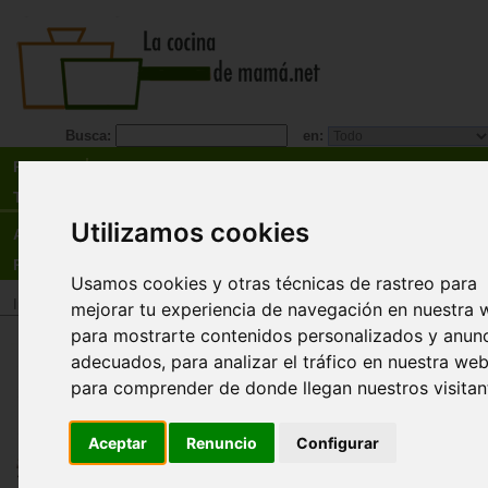
Busca:
en:
Recetas
Tienda
Utilizamos cookies
Actualidad
Registro
Usamos cookies y otras técnicas de rastreo para
Inicio
>
Tienda
>
Libros
>
Especialidades
>
Vegetarianismo
>
Veganismo
mejorar tu experiencia de navegación en nuestra 
para mostrarte contenidos personalizados y anun
Alimentación vegana. Una opci
adecuados, para analizar el tráfico en nuestra web
pacífica para tu salud y la del
para comprender de donde llegan nuestros visitan
planeta.
Ruediger Dahlke
Aceptar
Renuncio
Configurar
La alimentación vegana, exenta de cualquier pr