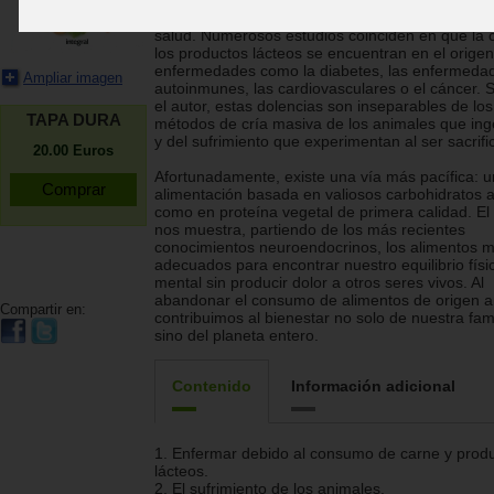
de origen animal, es un camino que toman cada
más personas motivadas por razones éticas y d
salud. Numerosos estudios coinciden en que la 
los productos lácteos se encuentran en el orige
enfermedades como la diabetes, las enfermeda
Ampliar imagen
autoinmunes, las cardiovasculares o el cáncer.
el autor, estas dolencias son inseparables de los
TAPA DURA
métodos de cría masiva de los animales que in
y del sufrimiento que experimentan al ser sacrifi
20.00
Euros
Afortunadamente, existe una vía más pacífica: 
alimentación basada en valiosos carbohidratos a
como en proteína vegetal de primera calidad. El
nos muestra, partiendo de los más recientes
conocimientos neuroendocrinos, los alimentos 
adecuados para encontrar nuestro equilibrio físi
mental sin producir dolor a otros seres vivos. Al
abandonar el consumo de alimentos de origen a
Compartir en:
contribuimos al bienestar no solo de nuestra fami
sino del planeta entero.
Contenido
Información adicional
1. Enfermar debido al consumo de carne y prod
lácteos.
2. El sufrimiento de los animales.