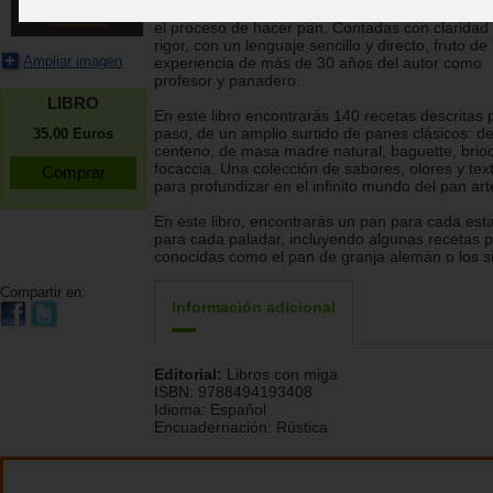
Recetas impecables y explicaciones detalladas 
el proceso de hacer pan. Contadas con claridad
rigor, con un lenguaje sencillo y directo, fruto de 
Ampliar imagen
experiencia de más de 30 años del autor como
profesor y panadero.
LIBRO
En este libro encontrarás 140 recetas descritas 
paso, de un amplio surtido de panes clásicos: d
35.00
Euros
centeno, de masa madre natural, baguette, brio
focaccia. Una colección de sabores, olores y tex
para profundizar en el infinito mundo del pan ar
En este libro, encontrarás un pan para cada est
para cada paladar, incluyendo algunas recetas 
conocidas como el pan de granja alemán o los si
Compartir en:
Información adicional
Editorial:
Libros con miga
ISBN:
9788494193408
Idioma:
Español
Encuadernación:
Rústica