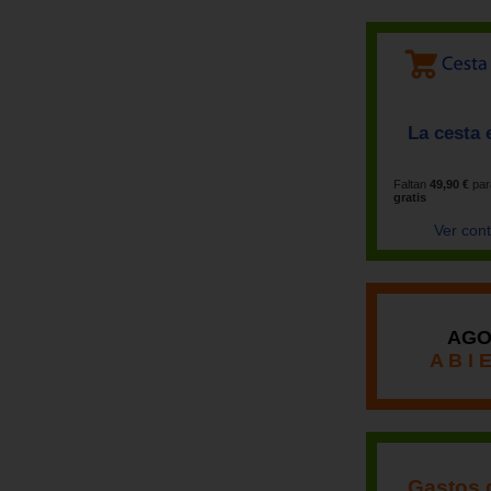
La cesta 
Faltan
49,90 €
par
gratis
Ver con
AGO
A B I 
Gastos 