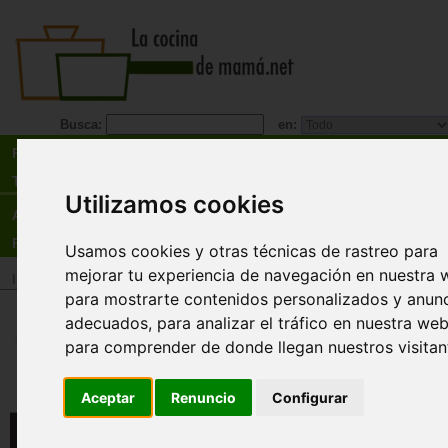
Busca:
en:
Recetas
Tienda
Utilizamos cookies
Actualidad
Registro
Usamos cookies y otras técnicas de rastreo para
mejorar tu experiencia de navegación en nuestra 
Inicio
>
Tienda
>
Libros
>
Menú
>
Pan y pastelería
para mostrarte contenidos personalizados y anun
adecuados, para analizar el tráfico en nuestra web
El pan. Un libro de técnicas y
para comprender de donde llegan nuestros visitan
recetas de panaderia
Jeffrey Hamelman
Aceptar
Renuncio
Configurar
Tanto si haces pan en casa, como si eres o quie
un profesional de la panadería, este es tu manu
referencia: la obra maestra de la panadería arte