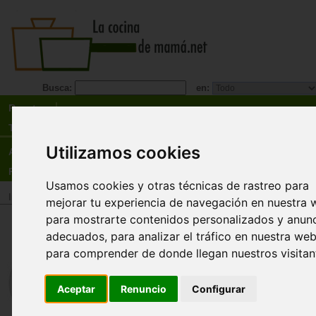
Busca:
en:
Recetas
Tienda
Utilizamos cookies
Actualidad
Registro
Usamos cookies y otras técnicas de rastreo para
Inicio
>
Tienda
>
Libros
>
Temas relacionados
>
Nutrición
mejorar tu experiencia de navegación en nuestra 
para mostrarte contenidos personalizados y anun
La alimentación aspectos
adecuados, para analizar el tráfico en nuestra web
psicosociales
para comprender de donde llegan nuestros visitan
Pilar Lavielle Sotomayor, Óscar Constantino
Thompson Chagoyán
Aceptar
Renuncio
Configurar
Si bien el derecho a la alimentación de los pueb
constituye uno de los principales retos en la