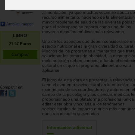
satisfacción de los derechos humanos universal
la actualidad ya no es suficiente tener acceso a 
alimentación, ya que muchas veces se abusa de
recurso alimentario, haciendo de la alimentación
mayor problema de salud de las diversas poblac
Ampliar imagen
pues el sobrepeso se reporta como uno de los
mayores desafíos médicos más relevantes.
LIBRO
Uno de los aspectos que deben considerarse en
21.47
Euros
estudio nutricional es la gran diversidad cultural.
Muchos de los programas alimentarios que trat
solucionar los temas de obesidad, la desnutrición
mala nutrición deben conocer a fondo el context
cultural en el que el programa alimentario va a
aplicarse.
El logro de esta obra es presentar la relevancia
tiene el elemento sociocultural en la nutrición. L
Compartir en:
experiencia de los coordinadores y autores en el
campo de la psicología y las ciencias médicas le
proporcionado una plataforma profesional única
editar esta obra vinculada a los fenómenos
socioculturales de impacto nutricio más comune
nuestras actuales sociedades.
Información adicional