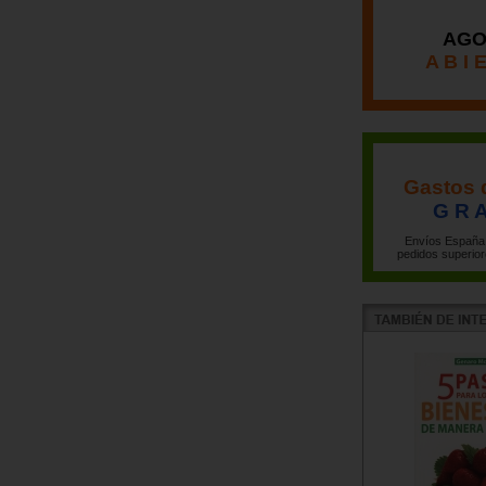
AGO
A B I 
Gastos 
G R A
Envíos España 
pedidos superior