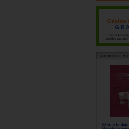
Gastos 
G R A
Envíos España 
pedidos superior
El vino lo dej
Hay vinos esp