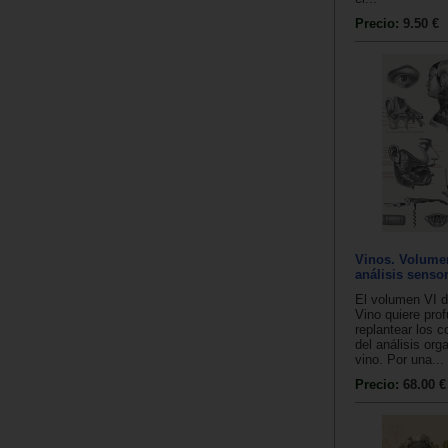
Precio:
9.50 €
Vinos. Volumen
análisis sensor
El volumen VI d
Vino quiere prof
replantear los 
del análisis org
vino. Por una...
Precio:
68.00 €