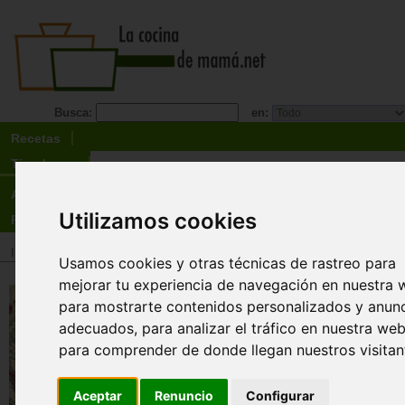
Busca:
en:
Recetas
Tienda
Actualidad
Utilizamos cookies
Registro
Inicio
>
Tienda
>
Libros
>
Menú
>
Bebida
>
Vino
Usamos cookies y otras técnicas de rastreo para
mejorar tu experiencia de navegación en nuestra 
Vinos. Volumen I. Contextua
para mostrarte contenidos personalizados y anun
y viticultura
adecuados, para analizar el tráfico en nuestra web
Bullipedia
para comprender de donde llegan nuestros visitan
Esta obra representa el primer escollo con
encuentra el Sapiens del vino que es, pre
Aceptar
Renuncio
Configurar
su mayor ambición: la contextualización de