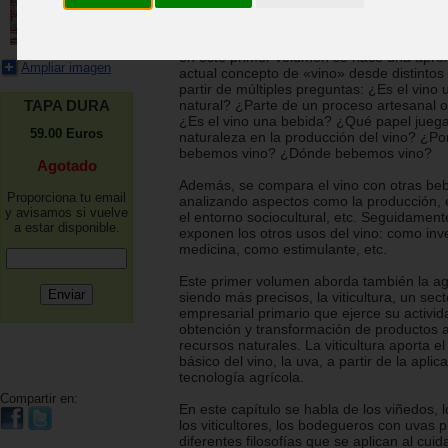
Responder a una pregunta tan básica y, a 
amplia y ambigua como: «¿Qué es el vino?
en este primer volumen se hace una aprox
Ampliar imagen
actual concepto de «vino» desde distintos
partir de múltiples preguntas: ¿Es el vino
TAPA DURA
natural? ¿Parte de un proceso artesanal o 
¿Es el vino una bebida? ¿Qué papel juega
59.00
Euros
naturaleza en la producción del vino? ¿Po
bebemos vino? ¿Dónde bebemos vino?
Agotado
Además, se compara el vino con otras be
Proporciona tu email
analizando aspectos como la producción, 
y avisamos si vuelve
el entorno sociocultural, etc. Seguidament
a estar disponible.
exponen los otros usos del vino: como inv
medicina, como estimulante, etc.
Este primer volumen aborda también la agr
siendo más precisos, la viticultura, un sect
empresarial primario que ejerce su activid
obtención y transformación de productos a
recursos naturales. La viticultura aporta e
básico del vino, la uva, a partir de la apli
tecnología agrícola.
Compartir en:
En este capítulo se habla de los viñedos, l
los viticultores, los bodegueros con uvas p
diferentes filosofías que se aplican al cui