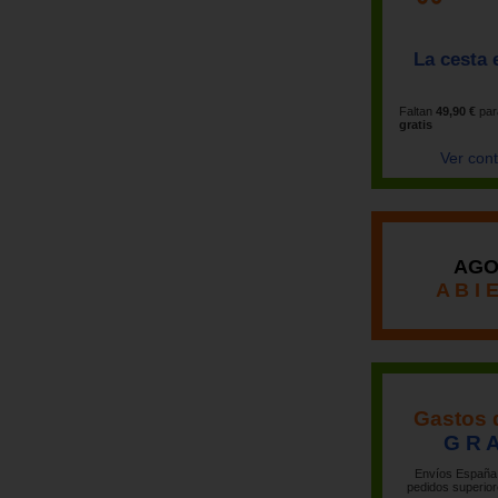
La cesta 
Faltan
49,90 €
par
gratis
Ver con
AGO
A B I 
Gastos 
G R A
Envíos España 
pedidos superior