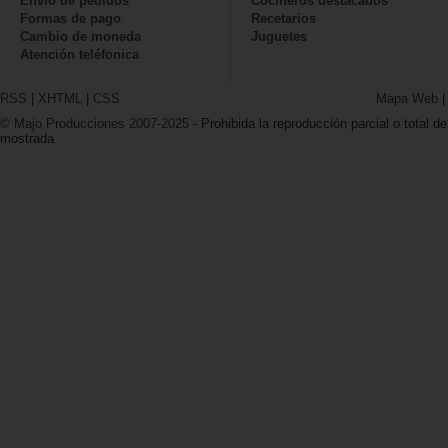
Envío de pedidos
Cocineros destacados
Formas de pago
Recetarios
Cambio de moneda
Juguetes
Atención teléfonica
RSS
|
XHTML
|
CSS
Mapa Web
© Majo Producciones 2007-2025
- Prohibida la reproducción parcial o total de
mostrada