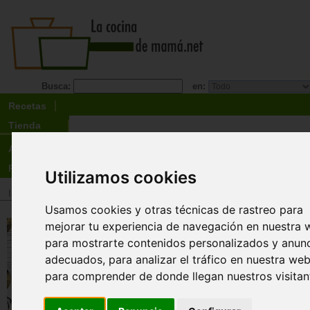
Busca:
en:
Recetas
Tienda
Actualidad
Registro
Utilizamos cookies
Inicio
>
Tienda
>
Libros
>
Menú
>
Bebida
>
Vino
Usamos cookies y otras técnicas de rastreo para
Vinos. Volumen III. Del merc
mejorar tu experiencia de navegación en nuestra 
carta
para mostrarte contenidos personalizados y anun
adecuados, para analizar el tráfico en nuestra web
Bullipedia
para comprender de donde llegan nuestros visitan
Tras la exitosa publicación del Vol. 1 del S
Vino "Contextualización y viticultura" y el
volumen titulado "Vinificación y clasificacio