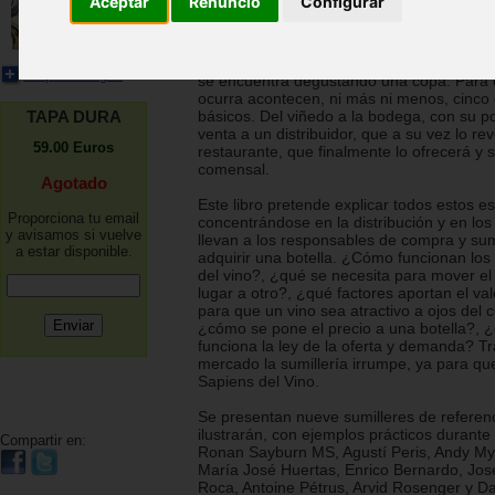
Aceptar
Renuncio
Configurar
tercero "Del mercado a la carta".
Un cliente estudia la carta de vinos senta
del restaurante. Se decide y al cabo de 
Ampliar imagen
se encuentra degustando una copa. Para 
ocurra acontecen, ni más ni menos, cinco
TAPA DURA
básicos. Del viñedo a la bodega, con su po
venta a un distribuidor, que a su vez lo r
59.00
Euros
restaurante, que finalmente lo ofrecerá y s
comensal.
Agotado
Este libro pretende explicar todos estos e
Proporciona tu email
concentrándose en la distribución y en lo
y avisamos si vuelve
llevan a los responsables de compra y sum
a estar disponible.
adquirir una botella. ¿Cómo funcionan lo
del vino?, ¿qué se necesita para mover el
lugar a otro?, ¿qué factores aportan el va
para que un vino sea atractivo a ojos del
¿cómo se pone el precio a una botella?,
funciona la ley de la oferta y demanda? Tr
mercado la sumillería irrumpe, ya para qu
Sapiens del Vino.
Se presentan nueve sumilleres de referen
ilustrarán, con ejemplos prácticos durante 
Compartir en:
Ronan Sayburn MS, Agustí Peris, Andy M
María José Huertas, Enrico Bernardo, Jose
Roca, Antoine Pétrus, Arvid Rosenger y Da