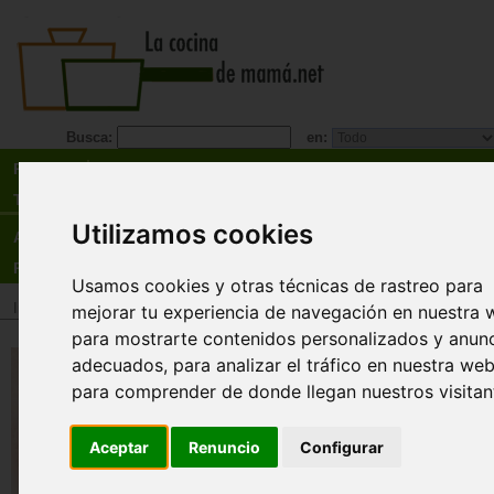
Busca:
en:
Recetas
Tienda
Utilizamos cookies
Actualidad
Registro
Usamos cookies y otras técnicas de rastreo para
Inicio
>
Tienda
>
Libros
>
Especialidades
>
Saludable
>
Otros temas
mejorar tu experiencia de navegación en nuestra 
para mostrarte contenidos personalizados y anun
Potencia tu salud. ¡Toma las ri
adecuados, para analizar el tráfico en nuestra web
en 21 días!
para comprender de donde llegan nuestros visitan
Natalie Pellerin
Aceptar
Renuncio
Configurar
Veintiún días para tomar las riendas de tu salud,
recuperar la vitalidad y crear nuevas rutinas
adecuadas a tu cuerpo y tu mente: es lo que te