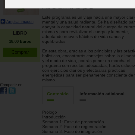
propone este libro, que te acompañará paso a 
esta beneficiosa búsqueda.
Este programa es un viaje hacia una mayor clar
Ampliar imagen
mental y una salud radiante. Se ha diseñado pa
apoyar la capacidad natural del cuerpo de curars
mismo y para revitalizar el cuerpo y la mente,
LIBRO
adoptando nuevos hábitos de vida sanos y
equilibrados.
18.00
Euros
En esta obra, gracias a los principios y las práct
holísticas, encontrarás consejos sobre la alimen
y el modo de vida, podrás poner en marcha el
programa con recetas adecuadas, harás esfuer
con ejercicios diarios y efectuarás prácticas
energéticas para ser plenamente consciente de t
mismo.
Compartir en:
Contenido
Información adicional
Prólogo
Introducción
Semana 1: Fase de preparación
Semana 2: Fase de regeneración
Semana 3: Fase de integración