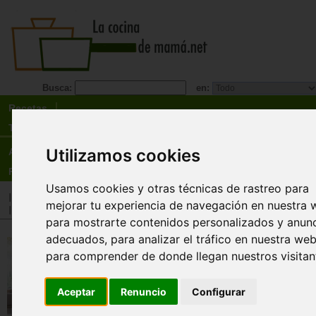
Busca:
en:
Recetas
Tienda
Utilizamos cookies
Actualidad
Registro
Usamos cookies y otras técnicas de rastreo para
Inicio
>
Tienda
>
Libros
>
Menú
>
Recetarios general
mejorar tu experiencia de navegación en nuestra 
Inicio
>
Tienda
>
Libros
>
Cocineros destacados
>
Carme Rus
para mostrarte contenidos personalizados y anun
adecuados, para analizar el tráfico en nuestra web
La sartén por el mango. C
para comprender de donde llegan nuestros visitan
recetas para cocinar bien y
mejor
Aceptar
Renuncio
Configurar
Descatalogado