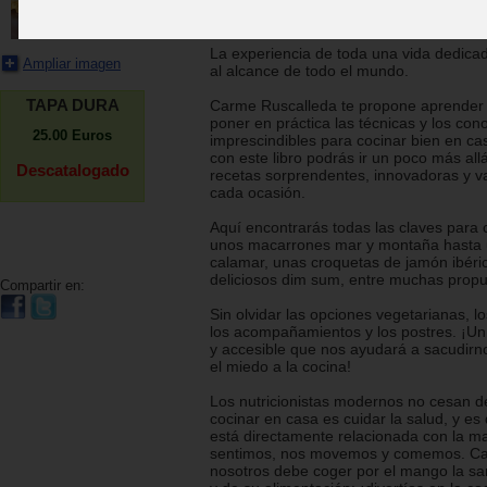
Carme Ruscalleda
La experiencia de toda una vida dedicad
Ampliar imagen
al alcance de todo el mundo.
TAPA DURA
Carme Ruscalleda te propone aprender 
poner en práctica las técnicas y los con
25.00
Euros
imprescindibles para cocinar bien en c
con este libro podrás ir un poco más all
Descatalogado
recetas sorprendentes, innovadoras y v
cada ocasión.
Aquí encontrarás todas las claves para 
unos macarrones mar y montaña hasta 
calamar, unas croquetas de jamón ibéri
deliciosos dim sum, entre muchas propu
Compartir en:
Sin olvidar las opciones vegetarianas, lo
los acompañamientos y los postres. ¡Un
y accesible que nos ayudará a sacudirno
el miedo a la cocina!
Los nutricionistas modernos no cesan d
cocinar en casa es cuidar la salud, y es
está directamente relacionada con la m
sentimos, nos movemos y comemos. C
nosotros debe coger por el mango la sa