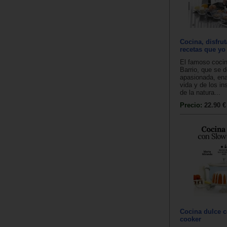
Cocina, disfrut
recetas que yo
El famoso cocin
Barrio, que se 
apasionada, en
vida y de los in
de la natura...
Precio:
22.90 €
Cocina dulce 
cooker