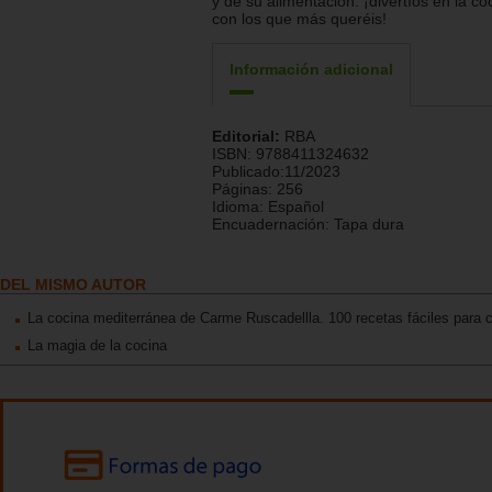
y de su alimentación: ¡divertíos en la co
con los que más queréis!
Información adicional
Editorial:
RBA
ISBN:
9788411324632
Publicado:
11/2023
Páginas:
256
Idioma:
Español
Encuadernación:
Tapa dura
DEL MISMO AUTOR
La cocina mediterránea de Carme Ruscadellla. 100 recetas fáciles para 
La magia de la cocina