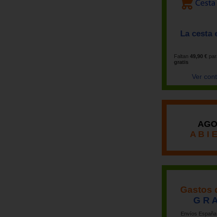
La cesta 
Faltan
49,90 €
par
gratis
Ver con
AGO
A B I 
Gastos 
G R A
Envíos España 