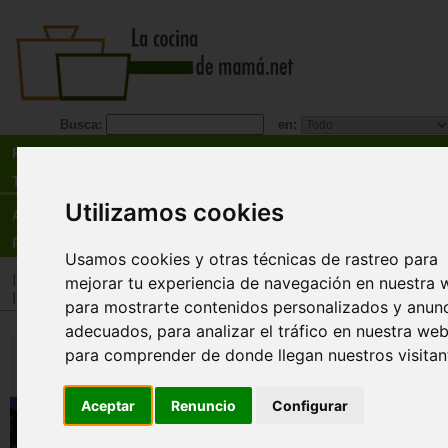
Busca:
en:
Recetas
Tienda
Utilizamos cookies
Actualidad
Registro
Usamos cookies y otras técnicas de rastreo para
Inicio
>
Tienda
>
Libros
>
Menú
>
Recetarios general
mejorar tu experiencia de navegación en nuestra 
Inicio
>
Tienda
>
Libros
>
Regional
>
Otras regiones
para mostrarte contenidos personalizados y anun
adecuados, para analizar el tráfico en nuestra web
Cataluña. Una aventura
para comprender de donde llegan nuestros visitan
gastronómica
José Pizarro
Aceptar
Renuncio
Configurar
En Cataluña, una aventura gastronómica, José P
viaja desde la arquitectura de Gaudí en la bullic