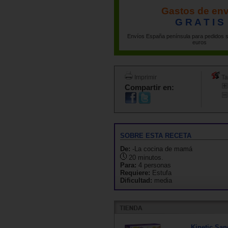
Gastos de env
G R A T I S
Envíos España península para pedidos s
euros
Imprimir
Ta
Compartir en:
SOBRE ESTA RECETA
De:
-La cocina de mamá
20 minutos.
Para:
4 personas
Requiere:
Estufa
Dificultad:
media
Kinetic San