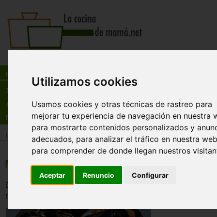
Busca:
en:
Recetas
Utilizamos cookies
Tienda
Usamos cookies y otras técnicas de rastreo para
Actualidad
mejorar tu experiencia de navegación en nuestra 
Registro
para mostrarte contenidos personalizados y anun
Inicio
>
Recetas
>
Entrantes
adecuados, para analizar el tráfico en nuestra web
para comprender de donde llegan nuestros visitan
Mejillones de roca al vino y guindilla
Aceptar
Renuncio
Configurar
Deliciosos mejillones, recuerda que los mejillones estén f
no se abran en el cocido no se deben comer.