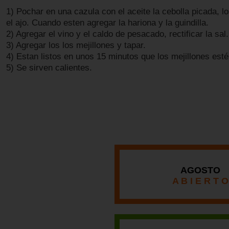
1) Pochar en una cazula con el aceite la cebolla picada, l
el ajo. Cuando esten agregar la hariona y la guindilla.
2) Agregar el vino y el caldo de pesacado, rectificar la sal.
3) Agregar los los mejillones y tapar.
4) Estan listos en unos 15 minutos que los mejillones esté
5) Se sirven calientes.
AGOSTO
A B I E R T O