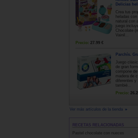
Delicias he
Crea tus pro
heladas con
natural con 
juego incluy
Chocolate (m
Vainil...
Precio:
27.99 €
Parchís. Gr
Juego clásic
de gran form
compone de 
madera de c
diferentes y
tambié...
Precio:
26.2
Ver más artículos de la tienda
RECETAS RELACIONADAS
Pastel chocolate con nueces