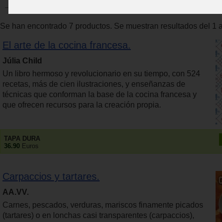
Se han encontrado 7 productos. Se muestran resultados del 1 a
El arte de la cocina francesa.
Júlia Child
Un libro hermoso y revolucionario en su tiempo, con 524
recetas, más de cien ilustraciones, y enseñanzas de
técnicas que conforman la base de la cocina francesa y
que ofrecen recursos para la creación propia.
TAPA DURA
36.90
Euros
Carpaccios y tartares.
AA.VV.
Carnes, pescados, verduras, mariscos finamente picados
(tartares) o en lonchas casi transparentes (carpaccios),