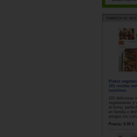
Platos vegetar
101 recetas sen
nutritivas
101 deliciosas 
vegetarianas y
al horno, perfe
en familia o disf
amigos sin comp
Precio:
9.95 €