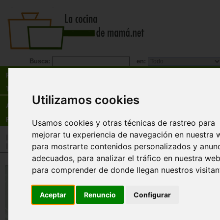
Busca:
en:
Recetas
Tienda
Utilizamos cookies
Actualidad
Registro
Usamos cookies y otras técnicas de rastreo para
mejorar tu experiencia de navegación en nuestra 
Inicio
>
Tienda
>
Libros
>
Menú
>
Recetarios general
para mostrarte contenidos personalizados y anun
Inicio
>
Tienda
>
Libros
>
Especialidades
>
Rápida
adecuados, para analizar el tráfico en nuestra web
para comprender de donde llegan nuestros visitan
30 menús para cocinar en 30
minutos
Aceptar
Renuncio
Configurar
Xabier Gutiérrez
¿Eres el típico amo de casa estresado a causa d
trabajo, los atascos de tráfico, las reuniones de