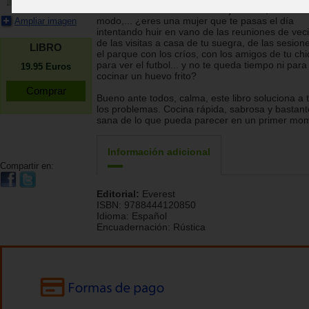
de familia o las tardes de rebajas...? O, del mis
modo,... ¿eres una mujer que te pasas el día
Ampliar imagen
intentando huir en vano de las reuniones de vec
de las visitas a casa de tu suegra, de las sesion
LIBRO
el parque con los críos, con los amigos de tu chi
para ver el futbol... y no te queda tiempo ni para
19.95
Euros
cocinar un huevo frito?
Bueno ante todos, calma, este libro soluciona a 
los problemas. Cocina rápida, sabrosa y bastan
sana de lo que pueda parecer en un primer mo
Información adicional
Compartir en:
Editorial:
Everest
ISBN:
9788444120850
Idioma:
Español
Encuadernación:
Rústica