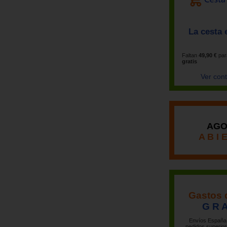
La cesta 
Faltan
49,90 €
par
gratis
Ver con
AGO
A B I 
Gastos 
G R A
Envíos España 
pedidos superior