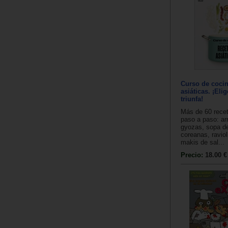
Curso de cocin
asiáticas. ¡Eli
triunfa!
Más de 60 recet
paso a paso: ar
gyozas, sopa d
coreanas, raviol
makis de sal...
Precio:
18.00 €