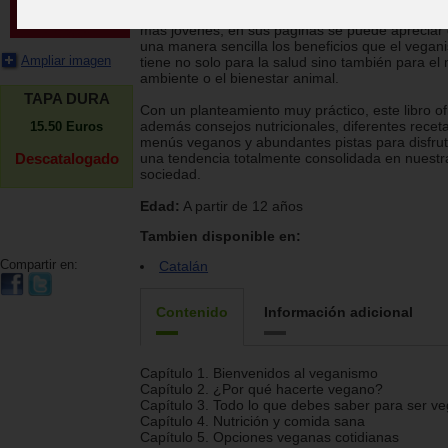
proporciona un estilo de vida diferente. Dirigida 
más jóvenes, en sus páginas se puede apreciar
una manera sencilla los beneficios que el vegan
Ampliar imagen
tiene no solo para la salud sino también para el
ambiente o el bienestar animal.
TAPA DURA
Con un planteamiento muy práctico, este libro o
además consejos nutricionales, diferentes recet
15.50
Euros
menús veganos y abundantes pistas para disfrut
Descatalogado
una tendencia totalmente consolidada en nuestr
sociedad.
Edad:
A partir de 12 años
Tambien disponible en:
Compartir en:
Catalán
Contenido
Información adicional
Capítulo 1. Bienvenidos al veganismo
Capítulo 2. ¿Por qué hacerte vegano?
Capítulo 3. Todo lo que debes saber para ser v
Capítulo 4. Nutrición y comida sana
Capítulo 5. Opciones veganas cotidianas