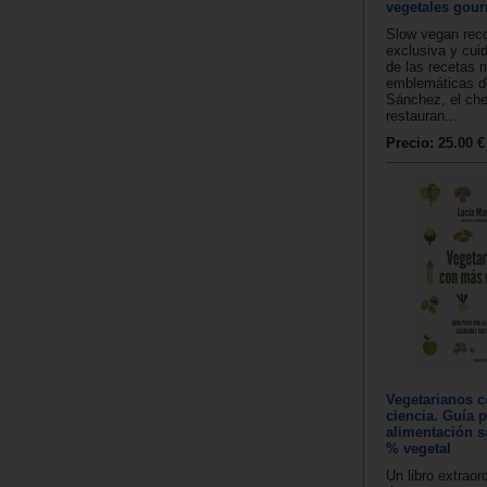
vegetales gour
Slow vegan rec
exclusiva y cui
de las recetas 
emblemáticas 
Sánchez, el che
restauran...
Precio:
25.00 €
Vegetarianos 
ciencia. Guía 
alimentación s
% vegetal
Un libro extraor