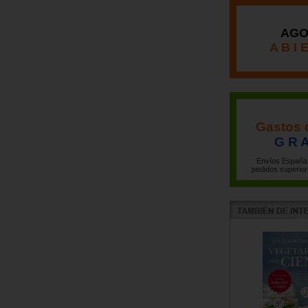
AGO
A B I 
Gastos 
G R A
Envíos España 
pedidos superior