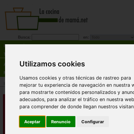
Busca:
en:
Recetas
Tienda
Utilizamos cookies
Actualidad
Registro
Usamos cookies y otras técnicas de rastreo para
Inicio
>
Tienda
>
Libros
>
Especialidades
>
Vegetarianismo
>
Veganismo
mejorar tu experiencia de navegación en nuestra 
para mostrarte contenidos personalizados y anun
¿Qué es ser vegano?
adecuados, para analizar el tráfico en nuestra web
para comprender de donde llegan nuestros visitan
Descatalogado
Charlotte Willis
Aceptar
Renuncio
Configurar
Esta guía para adentrarse en el veganismo mue
un modo ameno las repercusiones saludables q