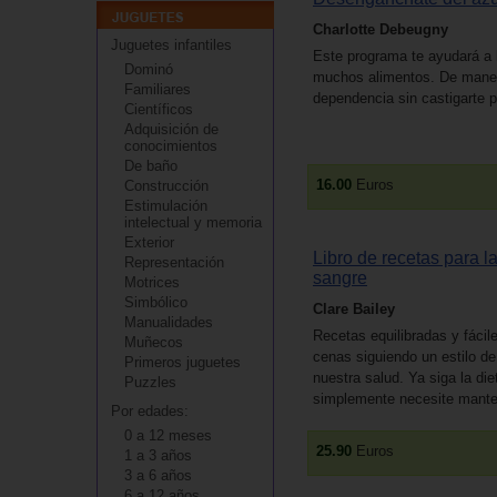
Charlotte Debeugny
Juguetes infantiles
Este programa te ayudará a l
Dominó
muchos alimentos. De manera
Familiares
dependencia sin castigarte p
Científicos
Adquisición de
conocimientos
De baño
16.00
Euros
Construcción
Estimulación
intelectual y memoria
Exterior
Libro de recetas para l
Representación
sangre
Motrices
Simbólico
Clare Bailey
Manualidades
Recetas equilibradas y fácil
Muñecos
cenas siguiendo un estilo de
Primeros juguetes
nuestra salud. Ya siga la di
Puzzles
simplemente necesite manten
Por edades:
0 a 12 meses
25.90
Euros
1 a 3 años
3 a 6 años
6 a 12 años