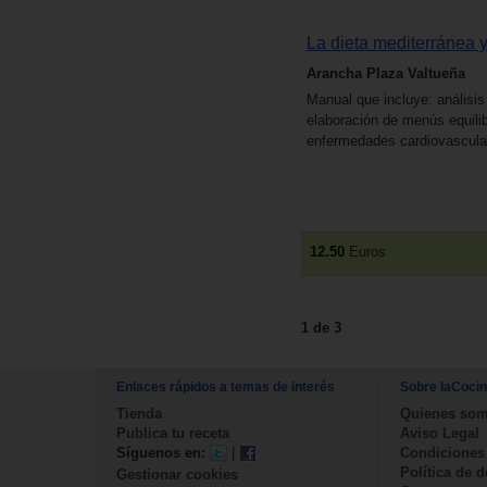
La dieta mediterránea y
Arancha Plaza Valtueña
Manual que incluye: análisis
elaboración de menús equili
enfermedades cardiovascular
12.50
Euros
1 de 3
Enlaces rápidos a temas de interés
Sobre laCoci
Tienda
Quienes so
Publica tu receta
Aviso Legal
Síguenos en:
|
Condiciones
Política de 
Gestionar cookies