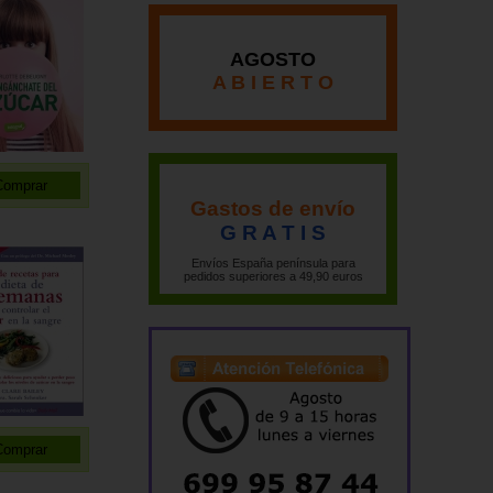
AGOSTO
A B I E R T O
Gastos de envío
G R A T I S
Envíos España península para
pedidos superiores a 49,90 euros