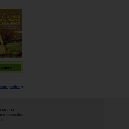
ente página
e cocina
s destacados
os