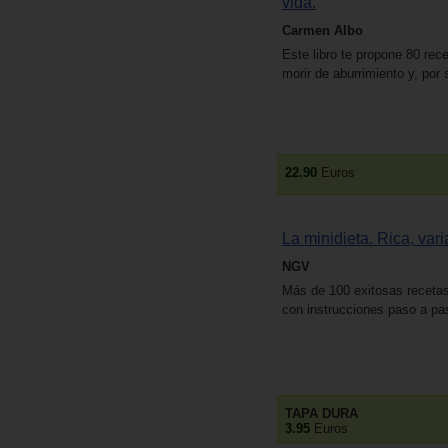
vida.
Carmen Albo
Este libro te propone 80 rece
morir de aburrimiento y, por
22.90
Euros
La minidieta. Rica, vari
NGV
Más de 100 exitosas recetas
con instrucciones paso a pa
TAPA DURA
3.95
Euros