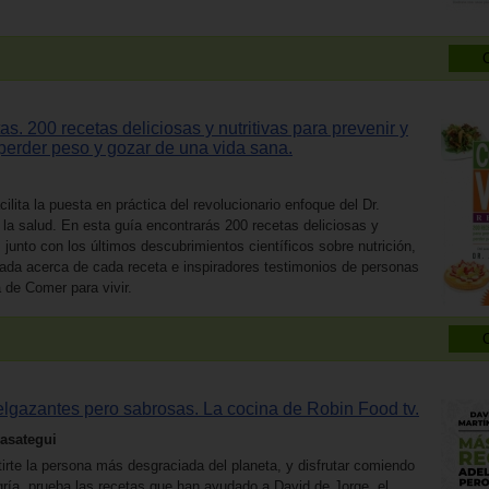
as. 200 recetas deliciosas y nutritivas para prevenir y
 perder peso y gozar de una vida sana.
ilita la puesta en práctica del revolucionario enfoque del Dr.
 la salud. En esta guía encontrarás 200 recetas deliciosas y
r, junto con los últimos descubrimientos científicos sobre nutrición,
llada acerca de cada receta e inspiradores testimonios de personas
 de Comer para vivir.
lgazantes pero sabrosas. La cocina de Robin Food tv.
rasategui
tirte la persona más desgraciada del planeta, y disfrutar comiendo
gría, prueba las recetas que han ayudado a David de Jorge, el