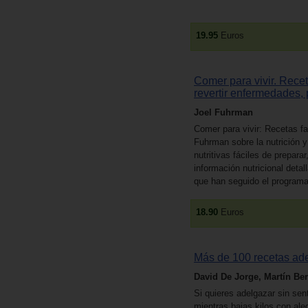
19.95
Euros
Comer para vivir. Recet
revertir enfermedades,
Joel Fuhrman
Comer para vivir: Recetas fac
Fuhrman sobre la nutrición y
nutritivas fáciles de prepara
información nutricional deta
que han seguido el programa
18.90
Euros
Más de 100 recetas ade
David De Jorge, Martín Be
Si quieres adelgazar sin sen
mientras bajas kilos con ale