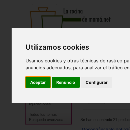
Recetas
Tienda
Actualidad
Registro
Utilizamos cookies
Inicio
>
Tienda
>
Libros
>
Especialidades
>
Recetas de rég
Usamos cookies y otras técnicas de rastreo pa
LIBROS: Recetas de rég
anuncios adecuados, para analizar el tráfico e
Cocineros destacados
Especialidades
BÚSQUEDA
Aceptar
Renuncio
Configurar
Menú
Regional
En esta sección:
Promociones y
liquidaciones
Todos los temas
Se han encontrado 21 product
Busqueda avanzada
Desengánchate del az