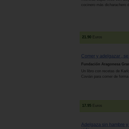
cocinero más dicharachero de
21.90
Euros
Comer y adelgazar , se
Fundación Aragonesa Gran
Un libro con recetas de Karl
Covián para comer de forma 
17.95
Euros
Adelgaza sin hambre y 