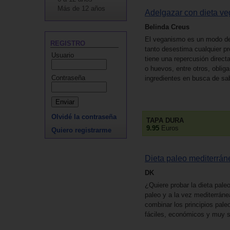
Más de 12 años
Adelgazar con dieta v
Belinda Creus
El veganismo es un modo de 
REGISTRO
tanto desestima cualquier pr
Usuario
tiene una repercusión direct
o huevos, entre otros, oblig
Contraseña
ingredientes en busca de sa
Olvidé la contraseña
TAPA DURA
9.95
Euros
Quiero registrarme
Dieta paleo mediterrán
DK
¿Quiere probar la dieta pal
paleo y a la vez mediterráne
combinar los principios pal
fáciles, económicos y muy 