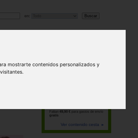
en:
ara mostrarte contenidos personalizados y
isitantes.
La cesta está vacía
Faltan
49,90 €
para gastos de envío
gratis
Ver contenido cesta