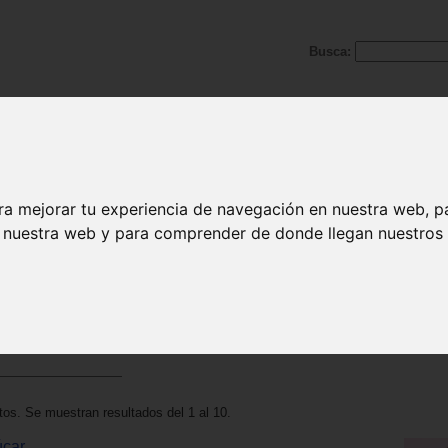
Busca:
imen / dieta
ra mejorar tu experiencia de navegación en nuestra web, p
imen / dieta
n nuestra web y para comprender de donde llegan nuestros v
os. Se muestran resultados del 1 al 10.
úcar