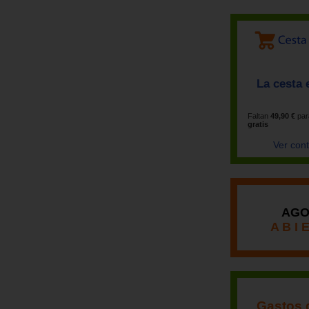
La cesta 
Faltan
49,90 €
par
gratis
Ver con
AGO
A B I 
Gastos 