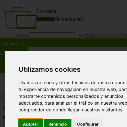
Busca:
en:
Recetas
Tienda
Actualidad
Utilizamos cookies
Registro
Inicio
>
Tienda
>
Libros
>
Especialidades
>
Trucos de cocina / alimentos
Usamos cookies y otras técnicas de rastreo para 
tu experiencia de navegación en nuestra web, par
LIBROS: Chocolate
mostrarte contenidos personalizados y anuncios
adecuados, para analizar el tráfico en nuestra we
BÚSQUEDA
comprender de donde llegan nuestros visitantes.
En esta sección:
Aceptar
Renuncio
Configurar