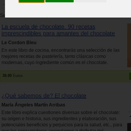
Se han encontrado 13 productos. Se muestran resultados del 1 
La escuela de chocolate. 90 recetas
imprescindibles para amantes del chocolate
Le Cordon Bleu
En este libro de cocina, encontrarás una selección de las
mejores recetas de pastelería, tanto clásicas como
modernas, cuyo ingrediente común es el chocolate.
39.95
Euros
¿Qué sabemos de? El chocolate
María Ángeles Martín Arribas
Este libro explica cuestiones diversas sobre el chocolate:
su origen e historia, sus ingredientes y elaboración, sus
potenciales beneficios y perjuicios para la salud, etc., para
que los consumidores aprendamos a disfrutar del