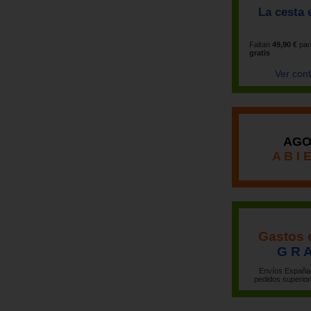
La cesta 
Faltan
49,90 €
par
gratis
Ver con
AGO
A B I 
Gastos 
G R A
Envíos España 
pedidos superior