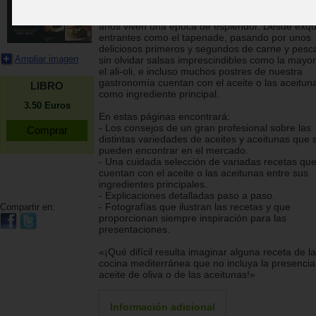
El aceite de oliva y las aceitunas ocupan un luga
primordial en nuestra gastronomía, y en estos ú
años viven una época de esplendor. Desde exqui
entrantes como el tapenade, pasando por unos
deliciosos primeros y segundos de carne y pesc
Ampliar imagen
sin olvidar salsas imprescindibles como la mayo
el ali-oli, e incluso muchos postres de nuestra
gastronomía cuentan con el aceite o las aceitun
LIBRO
como ingrediente principal.
3.50
Euros
En estas páginas encontrará:
- Los consejos de un gran profesional sobre las
distintas variedades de aceites y aceitunas que 
pueden encontrar en el mercado.
- Una cuidada selección de variadas recetas qu
cuentan con el aceite o las aceitunas entre sus
ingredientes principales.
- Explicaciones detalladas paso a paso.
- Fotografías que ilustran las recetas y que
Compartir en:
proporcionan siempre inspiración para las
presentaciones.
«¡Qué difícil resulta imaginar alguna receta de la
cocina mediterránea que no incluya la presencia
aceite de oliva o de las aceitunas!»
Información adicional