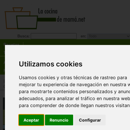
Busca:
en:
Recetas
Tienda
Utilizamos cookies
Actualidad
Registro
Usamos cookies y otras técnicas de rastreo para
Inicio
>
Tienda
>
Libros
>
Especialidades
>
Trucos de cocina 
mejorar tu experiencia de navegación en nuestra 
Otros alimentos
para mostrarte contenidos personalizados y anun
adecuados, para analizar el tráfico en nuestra web
Cocinar con aceite de oliva y
para comprender de donde llegan nuestros visitan
aceitunas. ¡ Una selección de
recetas únicas y sabrosas !.
Aceptar
Renuncio
Configurar
Guillem Salazar