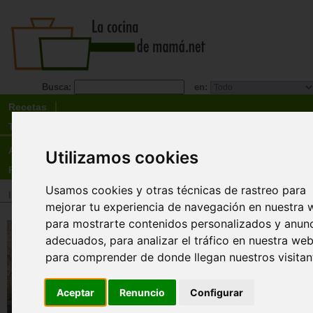
Busca:
en:
Recetas
Tienda
Actualidad
Utilizamos cookies
Registro
Usamos cookies y otras técnicas de rastreo para
Inicio
>
Tienda
>
Libros
>
Especialidades
>
Vegetarianismo
>
Veganismo
mejorar tu experiencia de navegación en nuestra 
para mostrarte contenidos personalizados y anun
Nutrición Veg&Sana. Alimentaci
adecuados, para analizar el tráfico en nuestra web
saludable sin mitos ni carencia
para comprender de donde llegan nuestros visitan
Cristina Santiago
Aunque tenemos muchísimo acceso a la informa
Aceptar
Renuncio
Configurar
gracias a Internet y a las redes sociales, esto es
arma de doble filo: en la red hay artículos de nut