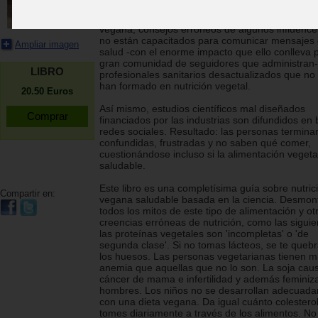
basada en plantas de muy buena calidad, pero
también circulan todo tipo de mitos sobre alimen
vegana, consejos erróneos de algunos influence
no están capacitados para comunicar mensajes
Ampliar imagen
salud -con el enorme impacto que ello conlleva p
gran comunidad de seguidores que administran-
LIBRO
profesionales sanitarios desactualizados que no
han formado en nutrición vegetal.
20.50
Euros
Así mismo, estudios científicos mal diseñados
financiados por las industrias son difundidos en 
redes sociales. Resultado: las personas termina
confundidas, frustradas y no saben qué comer,
cuestionándose incluso si la alimentación vegeta
saludable.
Este libro es una completísima guía sobre nutric
Compartir en:
vegana saludable basada en la ciencia. Desmon
todos los mitos de este tipo de alimentación y ot
creencias erróneas de nutrición, como las siguie
las proteínas vegetales son 'incompletas' o 'de
segunda clase'. Si no tomas lácteos, se te queb
los huesos. Las personas vegetarianas tienen 
anemia que aquellas que no lo son. La soja cau
cáncer de mama e infertilidad y además feminiza
hombres. Los niños no se desarrollan adecuad
con una dieta vegana. Da igual cuánto colestero
tomes diariamente a través de los alimentos. No