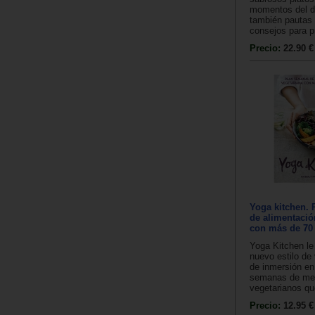
momentos del dí
también pautas
consejos para pr
Precio:
22.90 €
Yoga kitchen. 
de alimentació
con más de 70 
Yoga Kitchen le
nuevo estilo de
de inmersión en
semanas de me
vegetarianos que
Precio:
12.95 €