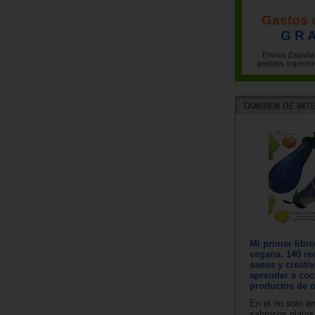
Gastos 
G R A
Envíos España 
pedidos superior
Mi primer libr
vegana. 140 rec
sanas y creati
aprender a coc
productos de o
En él no solo e
sabrosos platos